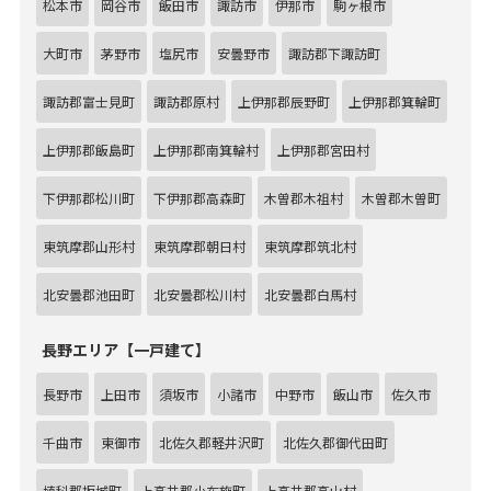
松本市
岡谷市
飯田市
諏訪市
伊那市
駒ヶ根市
大町市
茅野市
塩尻市
安曇野市
諏訪郡下諏訪町
諏訪郡富士見町
諏訪郡原村
上伊那郡辰野町
上伊那郡箕輪町
上伊那郡飯島町
上伊那郡南箕輪村
上伊那郡宮田村
下伊那郡松川町
下伊那郡高森町
木曽郡木祖村
木曽郡木曽町
東筑摩郡山形村
東筑摩郡朝日村
東筑摩郡筑北村
北安曇郡池田町
北安曇郡松川村
北安曇郡白馬村
長野エリア【一戸建て】
長野市
上田市
須坂市
小諸市
中野市
飯山市
佐久市
千曲市
東御市
北佐久郡軽井沢町
北佐久郡御代田町
埴科郡坂城町
上高井郡小布施町
上高井郡高山村