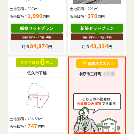
土地面積：
307㎡
土地面積：
221㎡
1,990
370
販売価格：
販売価格：
万円
万円
新築セットプラン
新築セットプラン
0
0
0
0
頭金
円
/ボーナス払い
円
頭金
円
/ボーナス払い
円
84,874
43,334
月々
円
月々
円
佐久市下越
中野市三好町
土地面積：
296.59㎡
747
販売価格：
万円