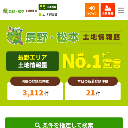
ログイン
会員登録
現在の登録総件数
本日の新着登録件数
3,112
21
件
件
条件を指定して検索