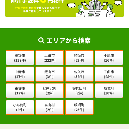
エリアから検索
長野市
上田市
須坂市
小諸市
(
127
件)
(
222
件)
(
23
件)
(
16
件)
中野市
飯山市
佐久市
千曲市
(
17
件)
(
3
件)
(
58
件)
(
48
件)
東御市
軽井沢町
御代田町
坂城町
(
37
件)
(
2
件)
(
2
件)
(
10
件)
小布施町
高山村
飯綱町
(
4
件)
(
2
件)
(
25
件)