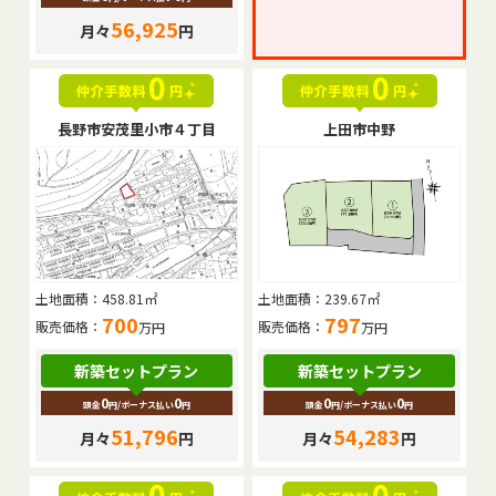
56,925
月々
円
長野市安茂里小市４丁目
上田市中野
土地面積：
458.81㎡
土地面積：
239.67㎡
700
797
販売価格：
販売価格：
万円
万円
新築セットプラン
新築セットプラン
0
0
0
0
頭金
円
/ボーナス払い
円
頭金
円
/ボーナス払い
円
51,796
54,283
月々
円
月々
円