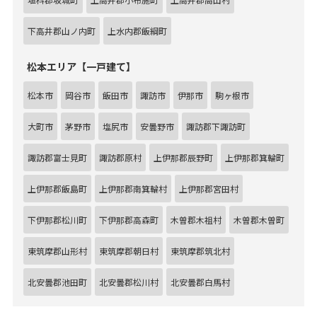
下高井郡山ノ内町
上水内郡飯綱町
松本エリア【一戸建て】
松本市
岡谷市
飯田市
諏訪市
伊那市
駒ヶ根市
大町市
茅野市
塩尻市
安曇野市
諏訪郡下諏訪町
諏訪郡富士見町
諏訪郡原村
上伊那郡辰野町
上伊那郡箕輪町
上伊那郡飯島町
上伊那郡南箕輪村
上伊那郡宮田村
下伊那郡松川町
下伊那郡高森町
木曽郡木祖村
木曽郡木曽町
東筑摩郡山形村
東筑摩郡朝日村
東筑摩郡筑北村
北安曇郡池田町
北安曇郡松川村
北安曇郡白馬村