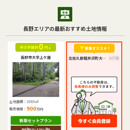
長野エリアの最新おすすめ土地情報
長野市大字上ケ屋
北佐久郡軽井沢町大字発地
土地面積：
3355㎡
900
販売価格：
万円
新築セットプラン
0
0
頭金
円
/ボーナス払い
円