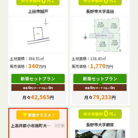
上田市越戸
長野市大字高田
土地面積：
366.91㎡
土地面積：
156.45㎡
340
1,770
販売価格：
販売価格：
万円
万円
新築セットプラン
新築セットプラン
0
0
0
0
頭金
円
/ボーナス払い
円
頭金
円
/ボーナス払い
円
42,565
79,233
月々
円
月々
円
長野市大字鶴賀
上高井郡小布施町大字小布施