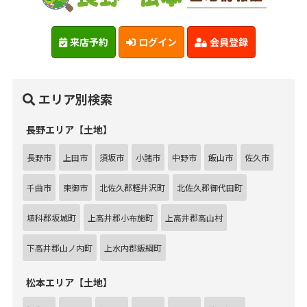
来店予約
ログイン
会員登録
エリア別検索
長野エリア【土地】
長野市
上田市
須坂市
小諸市
中野市
飯山市
佐久市
千曲市
東御市
北佐久郡軽井沢町
北佐久郡御代田町
埴科郡坂城町
上高井郡小布施町
上高井郡高山村
下高井郡山ノ内町
上水内郡飯綱町
松本エリア【土地】