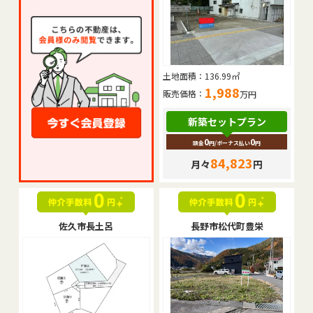
土地面積：
136.99㎡
1,988
販売価格：
万円
新築セットプラン
0
0
頭金
円
/ボーナス払い
円
84,823
月々
円
佐久市長土呂
長野市松代町豊栄