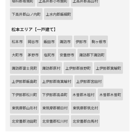
埴科郡坂城町
上高井郡小布施町
上高井郡高山村
下高井郡山ノ内町
上水内郡飯綱町
松本エリア【一戸建て】
松本市
岡谷市
飯田市
諏訪市
伊那市
駒ヶ根市
大町市
茅野市
塩尻市
安曇野市
諏訪郡下諏訪町
諏訪郡富士見町
諏訪郡原村
上伊那郡辰野町
上伊那郡箕輪町
上伊那郡飯島町
上伊那郡南箕輪村
上伊那郡宮田村
下伊那郡松川町
下伊那郡高森町
木曽郡木祖村
木曽郡木曽町
東筑摩郡山形村
東筑摩郡朝日村
東筑摩郡筑北村
北安曇郡池田町
北安曇郡松川村
北安曇郡白馬村