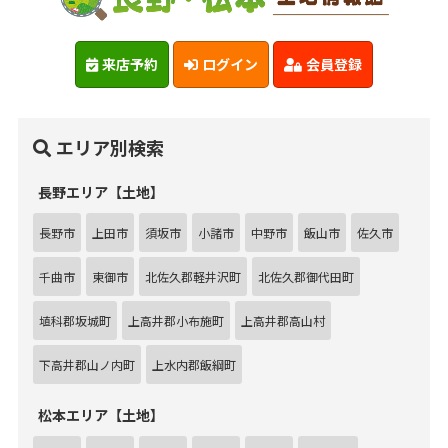
来店予約
ログイン
会員登録
エリア別検索
長野エリア【土地】
長野市
上田市
須坂市
小諸市
中野市
飯山市
佐久市
千曲市
東御市
北佐久郡軽井沢町
北佐久郡御代田町
埴科郡坂城町
上高井郡小布施町
上高井郡高山村
下高井郡山ノ内町
上水内郡飯綱町
松本エリア【土地】