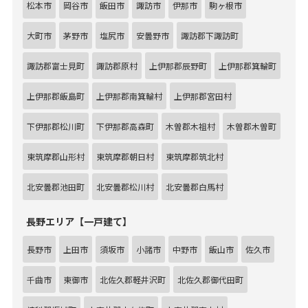
松本市
岡谷市
飯田市
諏訪市
伊那市
駒ヶ根市
大町市
茅野市
塩尻市
安曇野市
諏訪郡下諏訪町
諏訪郡富士見町
諏訪郡原村
上伊那郡辰野町
上伊那郡箕輪町
上伊那郡飯島町
上伊那郡南箕輪村
上伊那郡宮田村
下伊那郡松川町
下伊那郡高森町
木曽郡木祖村
木曽郡木曽町
東筑摩郡山形村
東筑摩郡朝日村
東筑摩郡筑北村
北安曇郡池田町
北安曇郡松川村
北安曇郡白馬村
長野エリア【一戸建て】
長野市
上田市
須坂市
小諸市
中野市
飯山市
佐久市
千曲市
東御市
北佐久郡軽井沢町
北佐久郡御代田町