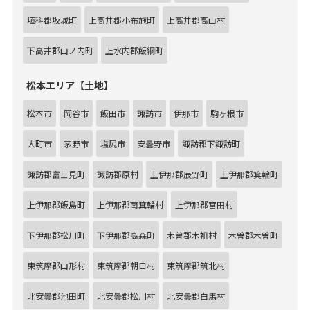
埴科郡坂城町
上高井郡小布施町
上高井郡高山村
下高井郡山ノ内町
上水内郡飯綱町
松本エリア【土地】
松本市
岡谷市
飯田市
諏訪市
伊那市
駒ヶ根市
大町市
茅野市
塩尻市
安曇野市
諏訪郡下諏訪町
諏訪郡富士見町
諏訪郡原村
上伊那郡辰野町
上伊那郡箕輪町
上伊那郡飯島町
上伊那郡南箕輪村
上伊那郡宮田村
下伊那郡松川町
下伊那郡高森町
木曽郡木祖村
木曽郡木曽町
東筑摩郡山形村
東筑摩郡朝日村
東筑摩郡筑北村
北安曇郡池田町
北安曇郡松川村
北安曇郡白馬村