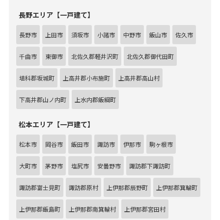
長野エリア【一戸建て】
長野市
上田市
須坂市
小諸市
中野市
飯山市
佐久市
千曲市
東御市
北佐久郡軽井沢町
北佐久郡御代田町
埴科郡坂城町
上高井郡小布施町
上高井郡高山村
下高井郡山ノ内町
上水内郡飯綱町
松本エリア【一戸建て】
松本市
岡谷市
飯田市
諏訪市
伊那市
駒ヶ根市
大町市
茅野市
塩尻市
安曇野市
諏訪郡下諏訪町
諏訪郡富士見町
諏訪郡原村
上伊那郡辰野町
上伊那郡箕輪町
上伊那郡飯島町
上伊那郡南箕輪村
上伊那郡宮田村