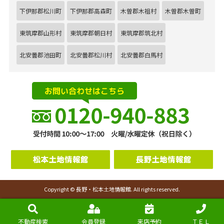
下伊那郡松川町
下伊那郡高森町
木曽郡木祖村
木曽郡木曽町
東筑摩郡山形村
東筑摩郡朝日村
東筑摩郡筑北村
北安曇郡池田町
北安曇郡松川村
北安曇郡白馬村
Copyright © 長野・松本土地情報館. All rights reserved.
不動産検索
会員登録
来店予約
ＴＥＬ