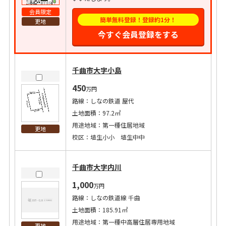
会員限定
簡単無料登録！登録約1分！
更地
今すぐ会員登録をする
千曲市大字小島
450
万円
路線：しなの鉄道 屋代
土地面積：97.2㎡
用途地域：第一種住居地域
更地
校区：埴生小小 埴生中中
千曲市大字内川
1,000
万円
路線：しなの鉄道線 千曲
土地面積：185.91㎡
用途地域：第一種中高層住居専用地域
更地