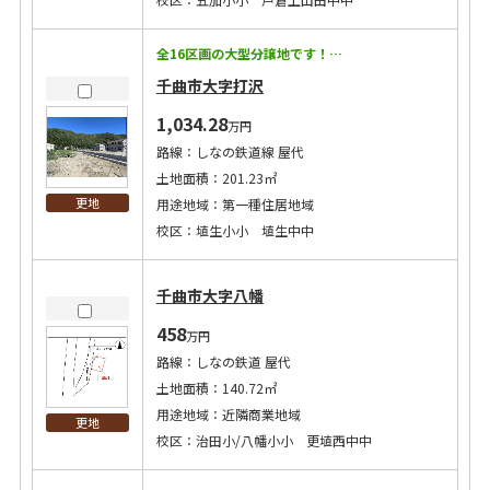
全16区画の大型分譲地です！周辺にはスーパー・ドラッグストア等あり！
千曲市大字打沢
1,034.28
万円
路線：しなの鉄道線 屋代
土地面積：201.23㎡
更地
用途地域：第一種住居地域
校区：埴生小小 埴生中中
千曲市大字八幡
458
万円
路線：しなの鉄道 屋代
土地面積：140.72㎡
用途地域：近隣商業地域
更地
校区：治田小/八幡小小 更埴西中中