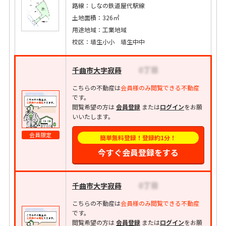
路線：しなの鉄道屋代駅線
土地面積：326㎡
用途地域：工業地域
校区：埴生小小 埴生中中
千曲市大字寂蒔
こちらの不動産は
会員様のみ閲覧できる不動産
です。
閲覧希望の方は
会員登録
または
ログイン
をお願
いいたします。
会員限定
簡単無料登録！登録約1分！
今すぐ会員登録をする
千曲市大字寂蒔
こちらの不動産は
会員様のみ閲覧できる不動産
です。
閲覧希望の方は
会員登録
または
ログイン
をお願