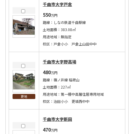
千曲市大字戸倉
550
万円
路線：しなの鉄道千曲駅線
土地面積：383.08㎡
用途地域：無指定
校区：戸倉小小 戸倉上山田中中
千曲市大字野高場
480
万円
路線：篠ノ井線 稲荷山
土地面積：227㎡
用途地域：第一種中高層住居専用地域
更地
校区：治田小小 更埴西中中
千曲市大字新田
470
万円