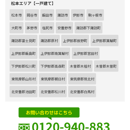
松本エリア【一戸建て】
松本市
岡谷市
飯田市
諏訪市
伊那市
駒ヶ根市
大町市
茅野市
塩尻市
安曇野市
諏訪郡下諏訪町
諏訪郡富士見町
諏訪郡原村
上伊那郡辰野町
上伊那郡箕輪町
上伊那郡飯島町
上伊那郡南箕輪村
上伊那郡宮田村
下伊那郡松川町
下伊那郡高森町
木曽郡木祖村
木曽郡木曽町
東筑摩郡山形村
東筑摩郡朝日村
東筑摩郡筑北村
北安曇郡池田町
北安曇郡松川村
北安曇郡白馬村