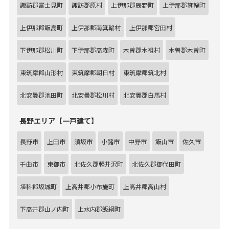
諏訪郡富士見町
諏訪郡原村
上伊那郡辰野町
上伊那郡箕輪町
上伊那郡飯島町
上伊那郡南箕輪村
上伊那郡宮田村
下伊那郡松川町
下伊那郡高森町
木曽郡木祖村
木曽郡木曽町
東筑摩郡山形村
東筑摩郡朝日村
東筑摩郡筑北村
北安曇郡池田町
北安曇郡松川村
北安曇郡白馬村
長野エリア【一戸建て】
長野市
上田市
須坂市
小諸市
中野市
飯山市
佐久市
千曲市
東御市
北佐久郡軽井沢町
北佐久郡御代田町
埴科郡坂城町
上高井郡小布施町
上高井郡高山村
下高井郡山ノ内町
上水内郡飯綱町