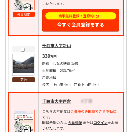
いいたします。
会員限定
簡単無料登録！登録約1分！
今すぐ会員登録をする
千曲市大字新山
330
万円
路線：しなの鉄道 坂城
土地面積：233.76㎡
用途地域：
更地
校区：上山田小小 戸倉上山田中中
千曲市大字戸倉
こちらの不動産は
会員様のみ閲覧できる不動産
です。
閲覧希望の方は
会員登録
または
ログイン
をお願
いいたします。