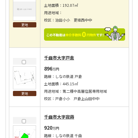
土地面積：192.07㎡
用途地域：
校区：治田小小 更埴西中中
更地
千曲市大字戸倉
896
万円
路線：しなの鉄道 戸倉
土地面積：445.15㎡
用途地域：第二種中高層住居専用地域
更地
校区：戸倉小小 戸倉上山田中中
千曲市大字寂蒔
920
万円
路線：しなの鉄道 千曲