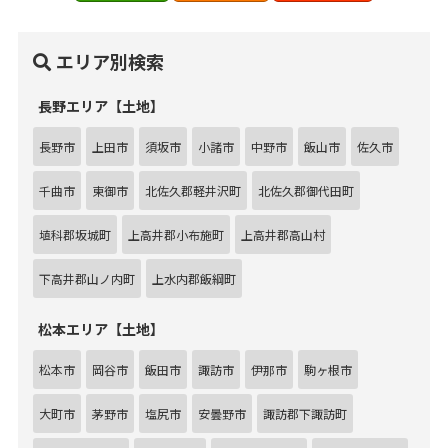
エリア別検索
長野エリア【土地】
長野市
上田市
須坂市
小諸市
中野市
飯山市
佐久市
千曲市
東御市
北佐久郡軽井沢町
北佐久郡御代田町
埴科郡坂城町
上高井郡小布施町
上高井郡高山村
下高井郡山ノ内町
上水内郡飯綱町
松本エリア【土地】
松本市
岡谷市
飯田市
諏訪市
伊那市
駒ヶ根市
大町市
茅野市
塩尻市
安曇野市
諏訪郡下諏訪町