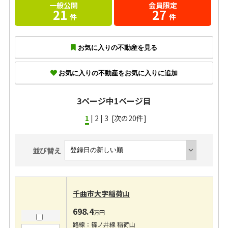
一般公開
会員限定
21
27
件
件
お気に入りの不動産を見る
お気に入りの不動産をお気に入りに追加
3ページ中1ページ目
1
|
2
|
3
[次の20件]
並び替え
千曲市大字稲荷山
698.4
万円
路線：篠ノ井線 稲荷山