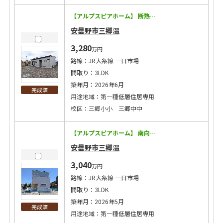
【アルプスピアホーム】 断熱等級5！太陽光7.28kW搭載の経済効果で月々7万円台に！ ◇耐震等級3に加えて制震装置マモリー搭載！地震に強い！ ◇キッチン・トイレ・バスなどの住宅設備15年保証！ ◇太陽光発電搭載で将来コストにも配慮 ◇エアコン2台・カーテン・照明・網戸付き！ ◇洗濯給水にウルトラファインバブル設置！ 【この物件のPoint！】 ◇生活しやす平屋住宅！ ◇リビングに隣接した洋室はシーンに応じて間仕切りで使い分けられる便利な間取り ◇スーパーやコンビニが徒歩圏内に！ ※敷地延長 46.52㎡あります。
安曇野市三郷温
3,280
万円
路線：JR大糸線 一日市場
間取り：3LDK
築年月：2026年6月
完成済
用途地域：第一種低層住居専用
校区：三郷小小 三郷中中
【アルプスピアホーム】 南向きLDK！毎日見学予約受付中！長野で暮らすためのお家を体感ください！ ◇耐震等級3に加えて制震装置マモリー搭載！地震に強い！ ◇キッチン・トイレ・バスなどの住宅設備15年保証！ ◇太陽光発電搭載で将来コストにも配慮 ◇エアコン2台・カーテン・照明・網戸付き！ ◇洗濯給水にウルトラファインバブル設置！ 【この物件のPoint！】 ◇限られた空間を最大限に活かした間取！ ◇主寝室には３帖のウォークインクローゼット！衣替え不要の収納力！ ◇太陽光5.82Kw搭載！電気代が抑えられます♪ ◇耐震等級3に加えて制震装置マモリー搭載！地震に強い♪ ◇近隣にはスーパー＆コンビニ＆ホームセンター ◇カインズ梓川店まで900m（徒歩12分）
安曇野市三郷温
3,040
万円
路線：JR大糸線 一日市場
間取り：3LDK
築年月：2026年5月
完成済
用途地域：第一種低層住居専用