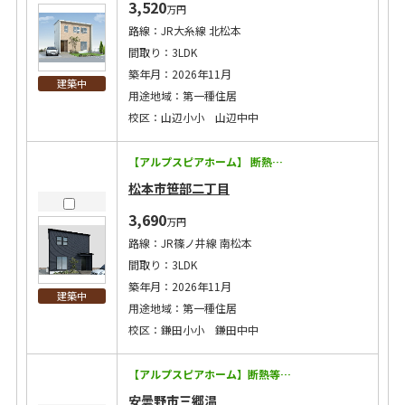
3,520
万円
路線：JR大糸線 北松本
間取り：3LDK
築年月：2026年11月
建築中
用途地域：第一種住居
校区：山辺小小 山辺中中
【アルプスピアホーム】 断熱等級5！太陽光5.85kW搭載の経済効果で月々8万円台に！ ◇耐震等級3に加えて制震装置マモリー搭載！地震に強い！ ◇キッチン・トイレ・バスなどの住宅設備15年保証！ ◇太陽光発電搭載で将来コストにも配慮 ◇エアコン2台・カーテン・照明・網戸付き！ ◇洗濯給水にウルトラファインバブル設置！ 【この物件のPoint！】 ◇玄関横のシューズクロークで玄関がすっきり片付きます！ ◇2階には1.5帖のスタディコーナーがあり、リモートワークや読書も捗ります！ ◇家事効率が考えられた水廻り動線！ ◇徒歩10分圏内にスーパー・コンビニ・スタバあり！便利な立地！
松本市笹部二丁目
3,690
万円
路線：JR篠ノ井線 南松本
間取り：3LDK
築年月：2026年11月
建築中
用途地域：第一種住居
校区：鎌田小小 鎌田中中
【アルプスピアホーム】断熱等級5！太陽光6.24kW搭載の経済効果で月々8万円台に！ ◇耐震等級3に加えて制震装置マモリー搭載！地震に強い！ ◇キッチン・トイレ・バスなどの住宅設備15年保証！ ◇太陽光発電搭載で将来コストにも配慮 ◇エアコン2台・カーテン・照明・網戸付き！ ◇洗濯給水にウルトラファインバブル設置！ 【この物件のPoint！】 ◇広々ランドリールーム&水回り動線で家事ラクな間取り ◇大容量のWICと適所の収納スペースでお家が片付きます！ ◇2階には独立した書斎スペース ◇スーパーやコンビニが徒歩圏内に！ ※宅地延長 48.50㎡あります。
安曇野市三郷温