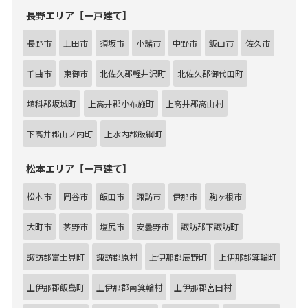
長野エリア【一戸建て】
長野市
上田市
須坂市
小諸市
中野市
飯山市
佐久市
千曲市
東御市
北佐久郡軽井沢町
北佐久郡御代田町
埴科郡坂城町
上高井郡小布施町
上高井郡高山村
下高井郡山ノ内町
上水内郡飯綱町
松本エリア【一戸建て】
松本市
岡谷市
飯田市
諏訪市
伊那市
駒ヶ根市
大町市
茅野市
塩尻市
安曇野市
諏訪郡下諏訪町
諏訪郡富士見町
諏訪郡原村
上伊那郡辰野町
上伊那郡箕輪町
上伊那郡飯島町
上伊那郡南箕輪村
上伊那郡宮田村