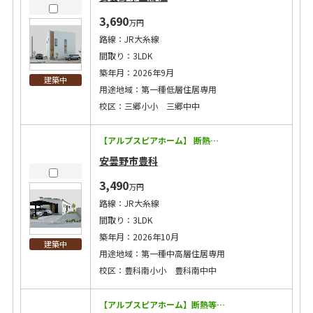
3,690
万円
路線：JR大糸線
間取り：3LDK
築年月：2026年9月
建築中
用途地域：第一種低層住居専用
校区：三郷小小 三郷中中
【アルプスピアホーム】 断熱等級5！太陽光9.75kW搭載の経済効果で月々7万円台に！ ◇耐震等級3に加えて制震装置マモリー搭載！地震に強い！ ◇キッチン・トイレ・バスなどの住宅設備15年保証！ ◇太陽光発電搭載で将来コストにも配慮 ◇エアコン2台・カーテン・照明・網戸付き！ ◇洗濯給水にウルトラファインバブル設置！ 【この物件のPoint！】 ◇対面キッチンとリビング、水回りを集約し、家事動線にも配慮しました。 ◇各居室に収納完備でお部屋がすっきり片付きゆったり過ごせます。 ◇広々ランドリールームで洗濯を楽に！ ◇徒歩10分圏内にコンビニ×スーパー＆駅 毎日がスムーズ！
安曇野市豊科
3,490
万円
路線：JR大糸線
間取り：3LDK
築年月：2026年10月
建築中
用途地域：第一種中高層住居専用
校区：豊科南小小 豊科南中中
【アルプスピアホーム】断熱等級5！太陽光7.28kW搭載の経済効果で月々7万円台に！ ◇耐震等級3に加えて制震装置マモリー搭載！地震に強い！ ◇キッチン・トイレ・バスなどの住宅設備15年保証！ ◇太陽光発電搭載で将来コストにも配慮 ◇エアコン2台・カーテン・照明・網戸付き！ ◇洗濯給水にウルトラファインバブル設置！ 【この物件のPoint！】 ◇ワンフロアで生活が完結するので日々の暮らしやすさが違います！ ◇キッチン裏にある広々としたランドリールームは使い勝手◎！家事が効率的！ ◇カーポート2台分！ ◇コンビニ徒歩1分！便利な立地