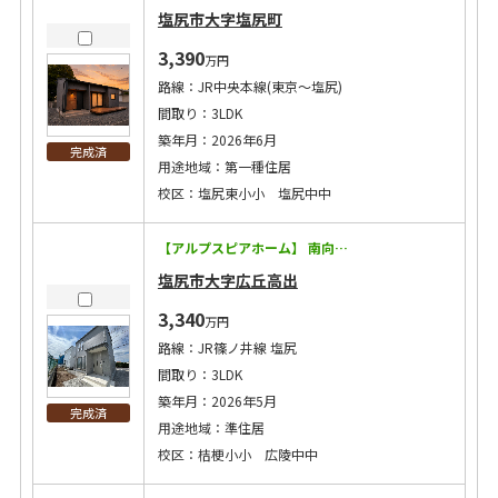
塩尻市大字塩尻町
3,390
万円
路線：JR中央本線(東京～塩尻)
間取り：3LDK
築年月：2026年6月
完成済
用途地域：第一種住居
校区：塩尻東小小 塩尻中中
【アルプスピアホーム】 南向きLDK！毎日見学予約受付中！長野で暮らすためのお家を体感ください！ ◇耐震等級3に加えて制震装置マモリー搭載！地震に強い！ ◇キッチン・トイレ・バスなどの住宅設備15年保証！ ◇太陽光発電搭載で将来コストにも配慮 ◇エアコン2台・カーテン・照明・網戸付き！ ◇洗濯給水にウルトラファインバブル設置！ 【この物件のPoint！】 ◇主寝室には3.0帖のウォークインクローゼット ◇カウンターデスクもありPC作業等に便利！ ◇桔梗小学校近く子育て世代に嬉しい立地！ ◇コンビニ徒歩４分!
塩尻市大字広丘高出
3,340
万円
路線：JR篠ノ井線 塩尻
間取り：3LDK
築年月：2026年5月
完成済
用途地域：準住居
校区：桔梗小小 広陵中中