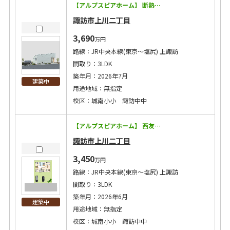
【アルプスピアホーム】 断熱等級5！太陽光7.66kW搭載の経済効果で月々8万円台に！ ◇耐震等級3に加えて制震装置マモリー搭載！地震に強い！ ◇キッチン・トイレ・バスなどの住宅設備15年保証！ ◇太陽光発電搭載で将来コストにも配慮 ◇エアコン2台・カーテン・照明・網戸付き！ ◇洗濯給水にウルトラファインバブル設置！ 【この物件のPoint！】 ◇シューズクロークからパントリーへ、さらにキッチンににつながる便利な間取り！ ◇洗面所が独立した間取りはご家族の入浴中や来客時でも気兼ねなく洗面台が使えます！ ◇小中学校徒歩20分以内！お子様も安心の通学距離！ ◇スーパー・コンビニも近く生活利便性のよい場所です！
諏訪市上川二丁目
3,690
万円
路線：JR中央本線(東京～塩尻) 上諏訪
間取り：3LDK
築年月：2026年7月
建築中
用途地域：無指定
校区：城南小小 諏訪中中
【アルプスピアホーム】 西友徒歩3分＆コンビニ徒歩8分と便利な立地！駐車スペース3台確保可能！ ◇耐震等級3に加えて制震装置マモリー搭載！地震に強い！ ◇キッチン・トイレ・バスなどの住宅設備15年保証！ ◇太陽光発電搭載で将来コストにも配慮 ◇エアコン2台・カーテン・照明・網戸付き！ ◇洗濯給水にウルトラファインバブル設置！ 【この物件のPoint！】 ◇ワンフロアで生活が完結する平屋！ ◇リビングとつながったお部屋はゲストルームなど多目的な活用が可能 ◇小中学校徒歩20分以内！お子様も安心の通学距離！ ◇スーパー・コンビニも近く生活利便性のよい場所です！
諏訪市上川二丁目
3,450
万円
路線：JR中央本線(東京～塩尻) 上諏訪
間取り：3LDK
築年月：2026年6月
建築中
用途地域：無指定
校区：城南小小 諏訪中中