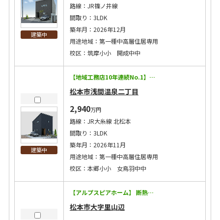
路線：JR篠ノ井線
間取り：3LDK
築年月：2026年12月
建築中
用途地域：第一種中高層住居専用
校区：筑摩小小 開成中中
【地域工務店10年連続No.1】信州を知り尽くした工務店が本気でつくる家 ◇耐震等級3に加えて制震装置マモリー搭載！地震に強い！ ◇キッチン・トイレ・バスなどの住宅設備15年保証！ ◇太陽光発電搭載で将来コストにも配慮 ◇エアコン2台・カーテン・照明・網戸付き！ ◇洗濯給水にウルトラファインバブル設置！ 【この物件のPoint！】 ◇主寝室にWIC＋書斎あり！ ◇コンパクトながら各部屋に収納をしっかり完備！ ◇セブンイレブン徒歩４分！ ◇小中学校徒歩10分以内の好立地！ ※宅地延長45.90㎡あり
松本市浅間温泉二丁目
2,940
万円
路線：JR大糸線 北松本
間取り：3LDK
築年月：2026年11月
建築中
用途地域：第一種中高層住居専用
校区：本郷小小 女鳥羽中中
【アルプスピアホーム】 断熱等級5！太陽光6.24kW搭載の経済効果で月々8万円台に！ ◇耐震等級3に加えて制震装置マモリー搭載！地震に強い！ ◇キッチン・トイレ・バスなどの住宅設備15年保証！ ◇太陽光発電搭載で将来コストにも配慮 ◇エアコン2台・カーテン・照明・網戸付き！ ◇洗濯給水にウルトラファインバブル設置！ 【この物件のPoint！】 ◇各部屋に収納あり！お部屋がすっきり片付きます！ ◇洗面所が独立した間取りはご家族の入浴中や来客時でも気兼ねなく洗面台が使えます！ ◇小中学校徒歩20分以内！お子様も安心の通学距離！ ◇スーパー・コンビニも近く生活利便性のよい場所です！
松本市大字里山辺