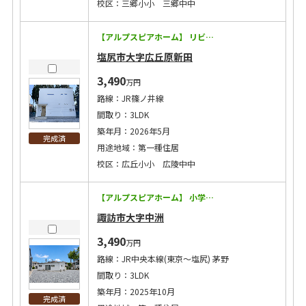
校区：三郷小小 三郷中中
【アルプスピアホーム】 リビング階段！毎日見学予約受付中！長野で暮らすためのお家を体感ください！ ◇耐震等級3に加えて制震装置マモリー搭載！地震に強い！ ◇キッチン・トイレ・バスなどの住宅設備15年保証！ ◇太陽光発電搭載で将来コストにも配慮 ◇エアコン2台・カーテン・照明・網戸付き！ ◇洗濯給水にウルトラファインバブル設置！ 【この物件のPoint！】 ◇限られた空間を最大限に活かした間取！ ◇主寝室には３帖のウォークインクローゼット！衣替え不要の収納力！ ◇広丘駅間で徒歩7分！通勤通学に便利な立地！
塩尻市大字広丘原新田
3,490
万円
路線：JR篠ノ井線
間取り：3LDK
築年月：2026年5月
完成済
用途地域：第一種住居
校区：広丘小小 広陵中中
【アルプスピアホーム】 小学校まで徒歩8分！毎日見学予約受付中！長野で暮らす為のお家をぜひ体感してください！ ◇耐震等級3に加えて制震装置マモリー搭載！地震に強い！ ◇キッチン・トイレ・バスなどの住宅設備15年保証！ ◇太陽光発電搭載で将来コストにも配慮 ◇エアコン2台・カーテン・照明・網戸付き！ ◇洗濯給水にウルトラファインバブル設置！ 【この物件のPoint！】 ◇使いやすいランドリールーム！ ◇キッチン横にはパントリー！ ◇小学校＆コンビニ徒歩10分圏内！ ◇低学年のお子様でも通いやすい通学距離です。 ※価格改定しました！
諏訪市大字中洲
3,490
万円
路線：JR中央本線(東京～塩尻) 茅野
間取り：3LDK
築年月：2025年10月
完成済