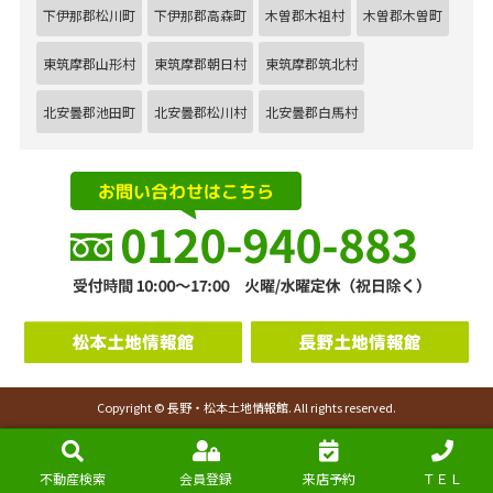
下伊那郡松川町
下伊那郡高森町
木曽郡木祖村
木曽郡木曽町
東筑摩郡山形村
東筑摩郡朝日村
東筑摩郡筑北村
北安曇郡池田町
北安曇郡松川村
北安曇郡白馬村
Copyright © 長野・松本土地情報館. All rights reserved.
不動産検索
会員登録
来店予約
ＴＥＬ