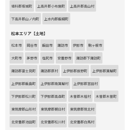
埴科郡坂城町
上高井郡小布施町
上高井郡高山村
下高井郡山ノ内町
上水内郡飯綱町
松本エリア【土地】
松本市
岡谷市
飯田市
諏訪市
伊那市
駒ヶ根市
大町市
茅野市
塩尻市
安曇野市
諏訪郡下諏訪町
諏訪郡富士見町
諏訪郡原村
上伊那郡辰野町
上伊那郡箕輪町
上伊那郡飯島町
上伊那郡南箕輪村
上伊那郡宮田村
下伊那郡松川町
下伊那郡高森町
木曽郡木祖村
木曽郡木曽町
東筑摩郡山形村
東筑摩郡朝日村
東筑摩郡筑北村
北安曇郡池田町
北安曇郡松川村
北安曇郡白馬村