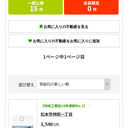
一般公開
会員限定
15
0
件
件
お気に入りの不動産を見る
お気に入りの不動産をお気に入りに追加
1ページ中1ページ目
並び替え
【地域工務店10年連続No.1】信州を知り尽くした工務店が本気でつくる家 ◇耐震等級3に加えて制震装置マモリー搭載！地震に強い！ ◇キッチン・トイレ・バスなどの住宅設備15年保証！ ◇太陽光発電搭載で将来コストにも配慮 ◇エアコン2台・カーテン・照明・網戸付き！ ◇洗濯給水にウルトラファインバブル設置！ 【この物件のPoint！】 ◇キッチン横にパントリー！2階ホールにはクロークを設置！ ◇全居室・各所に収納を設置！お家がすっきり片付きます！ ◇コンビニ徒歩５分！ ◇車で少し走れば大型商業施設もすぐ近く！
松本市神田一丁目
3,540
万円