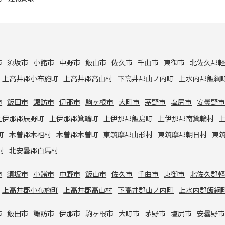
市
須坂市
小諸市
中野市
飯山市
佐久市
千曲市
東御市
北佐久郡
上高井郡小布施町
上高井郡高山村
下高井郡山ノ内町
上水内郡飯綱
市
飯田市
諏訪市
伊那市
駒ヶ根市
大町市
茅野市
塩尻市
安曇野
上伊那郡辰野町
上伊那郡箕輪町
上伊那郡飯島町
上伊那郡南箕輪村
町
木曽郡木祖村
木曽郡木曽町
東筑摩郡山形村
東筑摩郡朝日村
東
村
北安曇郡白馬村
市
須坂市
小諸市
中野市
飯山市
佐久市
千曲市
東御市
北佐久郡
上高井郡小布施町
上高井郡高山村
下高井郡山ノ内町
上水内郡飯綱
市
飯田市
諏訪市
伊那市
駒ヶ根市
大町市
茅野市
塩尻市
安曇野