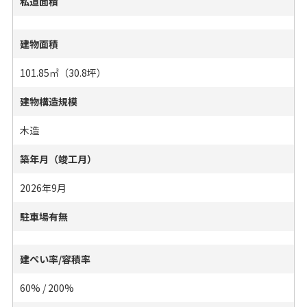
私道面積
建物面積
101.85㎡（30.8坪）
建物構造規模
木造
築年月（竣工月）
2026年9月
駐車場有無
建ぺい率/容積率
60% / 200%