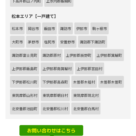
下高井郡山ノ内町
上水内郡飯綱町
松本エリア【一戸建て】
松本市
岡谷市
飯田市
諏訪市
伊那市
駒ヶ根市
大町市
茅野市
塩尻市
安曇野市
諏訪郡下諏訪町
諏訪郡富士見町
諏訪郡原村
上伊那郡辰野町
上伊那郡箕輪町
上伊那郡飯島町
上伊那郡南箕輪村
上伊那郡宮田村
下伊那郡松川町
下伊那郡高森町
木曽郡木祖村
木曽郡木曽町
東筑摩郡山形村
東筑摩郡朝日村
東筑摩郡筑北村
北安曇郡池田町
北安曇郡松川村
北安曇郡白馬村