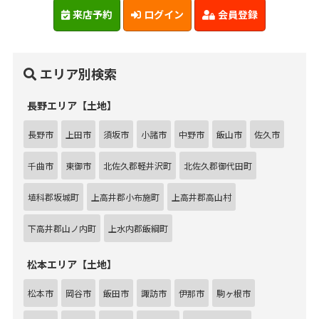
来店予約
ログイン
会員登録
エリア別検索
長野エリア【土地】
長野市
上田市
須坂市
小諸市
中野市
飯山市
佐久市
千曲市
東御市
北佐久郡軽井沢町
北佐久郡御代田町
埴科郡坂城町
上高井郡小布施町
上高井郡高山村
下高井郡山ノ内町
上水内郡飯綱町
松本エリア【土地】
松本市
岡谷市
飯田市
諏訪市
伊那市
駒ヶ根市