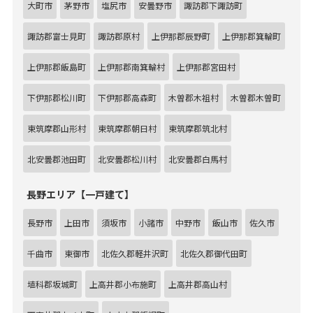
大町市
茅野市
塩尻市
安曇野市
諏訪郡下諏訪町
諏訪郡富士見町
諏訪郡原村
上伊那郡辰野町
上伊那郡箕輪町
上伊那郡飯島町
上伊那郡南箕輪村
上伊那郡宮田村
下伊那郡松川町
下伊那郡高森町
木曽郡木祖村
木曽郡木曽町
東筑摩郡山形村
東筑摩郡朝日村
東筑摩郡筑北村
北安曇郡池田町
北安曇郡松川村
北安曇郡白馬村
長野エリア【一戸建て】
長野市
上田市
須坂市
小諸市
中野市
飯山市
佐久市
千曲市
東御市
北佐久郡軽井沢町
北佐久郡御代田町
埴科郡坂城町
上高井郡小布施町
上高井郡高山村