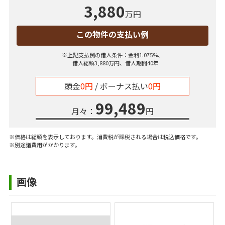
3,880
万円
この物件の支払い例
※上記支払例の借入条件：金利1.075%、
借入総額
3,880
万円、借入期間40年
頭金
0円
/ ボーナス払い
0円
99,489
月々：
円
※価格は総額を表示しております。消費税が課税される場合は税込価格です。
※別途諸費用がかかります。
画像