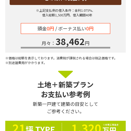
※上記支払例の借入条件：金利1.075%、
借入総額
1,500
万円、借入期間40年
頭金
0円
/ ボーナス払い
0円
38,462
月々：
円
※価格は総額を表示しております。消費税が課税される場合は税込価格です。
※別途諸費用がかかります。
土地＋新築プラン
お支払い参考例
新築一戸建て建築の目安として
ご参考ください。