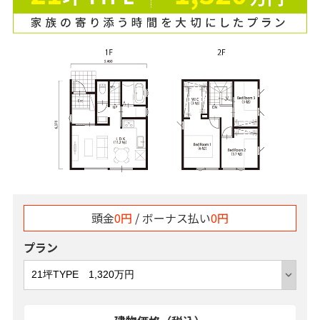
頭金
0円
/ ボーナス払い
0円
プラン