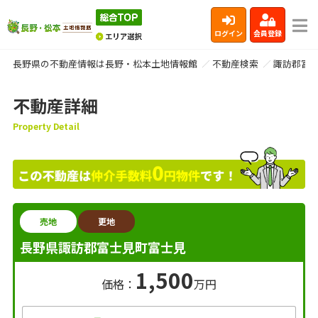
ログイン
会員登録
長野県の不動産情報は長野・松本土地情報館
不動産検索
諏訪郡富
不動産詳細
Property Detail
売地
更地
長野県諏訪郡富士見町富士見
1,500
価格：
万円