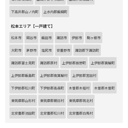
下高井郡山ノ内町
上水内郡飯綱町
松本エリア【一戸建て】
松本市
岡谷市
飯田市
諏訪市
伊那市
駒ヶ根市
大町市
茅野市
塩尻市
安曇野市
諏訪郡下諏訪町
諏訪郡富士見町
諏訪郡原村
上伊那郡辰野町
上伊那郡箕輪町
上伊那郡飯島町
上伊那郡南箕輪村
上伊那郡宮田村
下伊那郡松川町
下伊那郡高森町
木曽郡木祖村
木曽郡木曽町
東筑摩郡山形村
東筑摩郡朝日村
東筑摩郡筑北村
北安曇郡池田町
北安曇郡松川村
北安曇郡白馬村