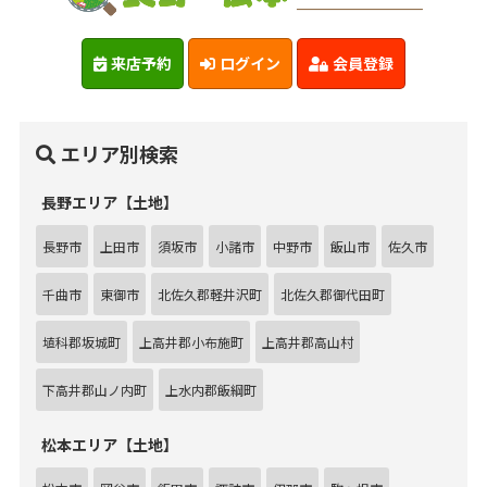
来店予約
ログイン
会員登録
エリア別検索
長野エリア【土地】
長野市
上田市
須坂市
小諸市
中野市
飯山市
佐久市
千曲市
東御市
北佐久郡軽井沢町
北佐久郡御代田町
埴科郡坂城町
上高井郡小布施町
上高井郡高山村
下高井郡山ノ内町
上水内郡飯綱町
松本エリア【土地】