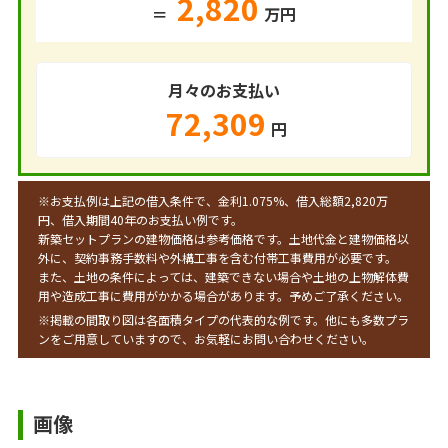
2,820
＝
万円
月々のお支払い
72,309
円
※お支払例は上記の借入条件で、金利1.075%、借入総額
2,820
万
円、借入期間40年のお支払い例です。
新築セットプランの建物価格は参考価格です。土地代金と建物価格以
外に、契約事務手数料や外構工事を含む付帯工事費用が必要です。
また、土地の条件によっては、建築できない場合や土地の上物解体費
用や造成工事に費用がかかる場合があります。予めご了承ください。
※掲載の間取り図は各面積タイプの代表的な例です。他にも多数プラ
ンをご用意していますので、お気軽にお問い合わせください。
画像