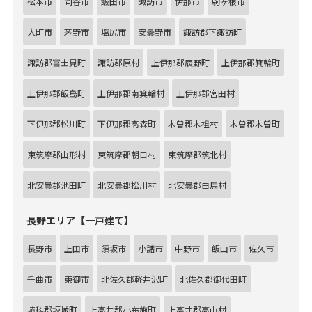
松本市
岡谷市
飯田市
諏訪市
伊那市
駒ヶ根市
大町市
茅野市
塩尻市
安曇野市
諏訪郡下諏訪町
諏訪郡富士見町
諏訪郡原村
上伊那郡辰野町
上伊那郡箕輪町
上伊那郡飯島町
上伊那郡南箕輪村
上伊那郡宮田村
下伊那郡松川町
下伊那郡高森町
木曽郡木祖村
木曽郡木曽町
東筑摩郡山形村
東筑摩郡朝日村
東筑摩郡筑北村
北安曇郡池田町
北安曇郡松川村
北安曇郡白馬村
長野エリア【一戸建て】
長野市
上田市
須坂市
小諸市
中野市
飯山市
佐久市
千曲市
東御市
北佐久郡軽井沢町
北佐久郡御代田町
埴科郡坂城町
上高井郡小布施町
上高井郡高山村