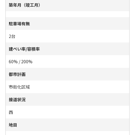
築年月（竣工月）
駐車場有無
2台
建ぺい率/容積率
60% / 200%
都市計画
市街化区域
接道状況
西
地目