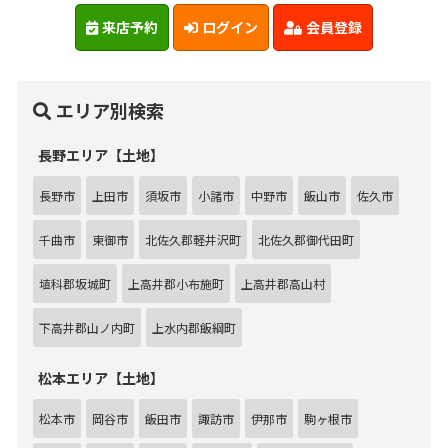
来店予約
ログイン
会員登録
エリア別検索
長野エリア【土地】
長野市
上田市
須坂市
小諸市
中野市
飯山市
佐久市
千曲市
東御市
北佐久郡軽井沢町
北佐久郡御代田町
埴科郡坂城町
上高井郡小布施町
上高井郡高山村
下高井郡山ノ内町
上水内郡飯綱町
松本エリア【土地】
松本市
岡谷市
飯田市
諏訪市
伊那市
駒ヶ根市