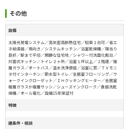
その他
設備
太陽光発電システム／高気密高断熱住宅／駐車２台可／省エ
ネ給湯器／南向き／システムキッチン／浴室乾燥機／陽当り
良好／駅まで平坦／閑静な住宅地／シャワー付洗面化粧台／
対面式キッチン／トイレ２ヶ所／浴室１坪以上／２階建／複
層ガラス／オートバス／温水洗浄便座／浴室に窓／ＴＶモニ
タ付インターホン／節水型トイレ／全居室フローリング／ウ
ォークインクローゼット／ＩＨクッキングヒーター／全居室
複層ガラスか複層サッシ／シューズインクローク／食器洗乾
燥機／オール電化／設備15年保証付
特徴
諸条件・相談