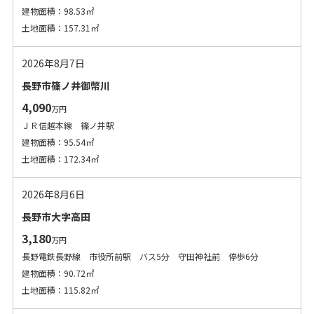
建物面積：98.53㎡
土地面積：157.31㎡
2026年8月7日
長野市篠ノ井御幣川
4,090
万円
ＪＲ信越本線 篠ノ井駅
建物面積：95.54㎡
土地面積：172.34㎡
2026年8月6日
長野市大字高田
3,180
万円
長野電鉄長野線 市役所前駅 バス5分 守田神社前 停歩6分
建物面積：90.72㎡
土地面積：115.82㎡