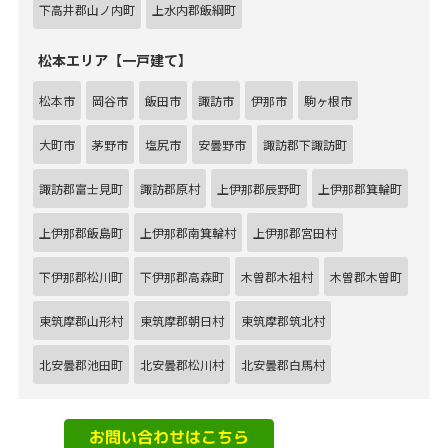
下高井郡山ノ内町
上水内郡飯綱町
松本エリア【一戸建て】
松本市
岡谷市
飯田市
諏訪市
伊那市
駒ヶ根市
大町市
茅野市
塩尻市
安曇野市
諏訪郡下諏訪町
諏訪郡富士見町
諏訪郡原村
上伊那郡辰野町
上伊那郡箕輪町
上伊那郡飯島町
上伊那郡南箕輪村
上伊那郡宮田村
下伊那郡松川町
下伊那郡高森町
木曽郡木祖村
木曽郡木曽町
東筑摩郡山形村
東筑摩郡朝日村
東筑摩郡筑北村
北安曇郡池田町
北安曇郡松川村
北安曇郡白馬村