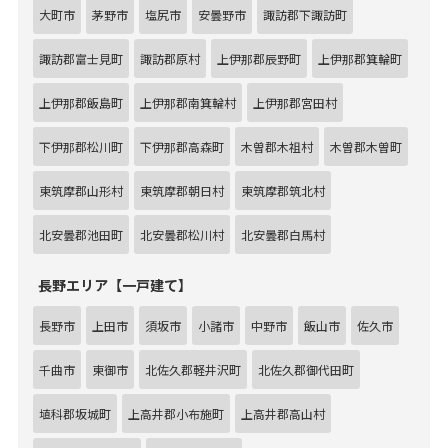
大町市
茅野市
塩尻市
安曇野市
諏訪郡下諏訪町
諏訪郡富士見町
諏訪郡原村
上伊那郡辰野町
上伊那郡箕輪町
上伊那郡飯島町
上伊那郡南箕輪村
上伊那郡宮田村
下伊那郡松川町
下伊那郡高森町
木曽郡木祖村
木曽郡木曽町
東筑摩郡山形村
東筑摩郡朝日村
東筑摩郡筑北村
北安曇郡池田町
北安曇郡松川村
北安曇郡白馬村
長野エリア【一戸建て】
長野市
上田市
須坂市
小諸市
中野市
飯山市
佐久市
千曲市
東御市
北佐久郡軽井沢町
北佐久郡御代田町
埴科郡坂城町
上高井郡小布施町
上高井郡高山村