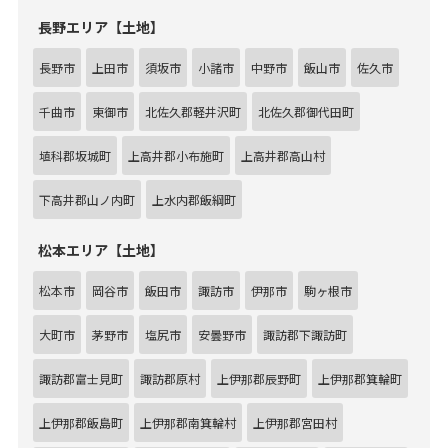
長野エリア【土地】
長野市
上田市
須坂市
小諸市
中野市
飯山市
佐久市
千曲市
東御市
北佐久郡軽井沢町
北佐久郡御代田町
埴科郡坂城町
上高井郡小布施町
上高井郡高山村
下高井郡山ノ内町
上水内郡飯綱町
松本エリア【土地】
松本市
岡谷市
飯田市
諏訪市
伊那市
駒ヶ根市
大町市
茅野市
塩尻市
安曇野市
諏訪郡下諏訪町
諏訪郡富士見町
諏訪郡原村
上伊那郡辰野町
上伊那郡箕輪町
上伊那郡飯島町
上伊那郡南箕輪村
上伊那郡宮田村