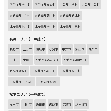
下伊那郡松川町
下伊那郡高森町
木曽郡木祖村
木曽郡木曽町
東筑摩郡山形村
東筑摩郡朝日村
東筑摩郡筑北村
北安曇郡池田町
北安曇郡松川村
北安曇郡白馬村
長野エリア【一戸建て】
長野市
上田市
須坂市
小諸市
中野市
飯山市
佐久市
千曲市
東御市
北佐久郡軽井沢町
北佐久郡御代田町
埴科郡坂城町
上高井郡小布施町
上高井郡高山村
下高井郡山ノ内町
上水内郡飯綱町
松本エリア【一戸建て】
松本市
岡谷市
飯田市
諏訪市
伊那市
駒ヶ根市