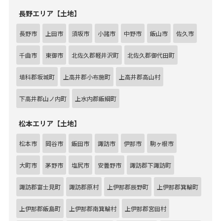
長野エリア【土地】
長野市
上田市
須坂市
小諸市
中野市
飯山市
佐久市
千曲市
東御市
北佐久郡軽井沢町
北佐久郡御代田町
埴科郡坂城町
上高井郡小布施町
上高井郡高山村
下高井郡山ノ内町
上水内郡飯綱町
松本エリア【土地】
松本市
岡谷市
飯田市
諏訪市
伊那市
駒ヶ根市
大町市
茅野市
塩尻市
安曇野市
諏訪郡下諏訪町
諏訪郡富士見町
諏訪郡原村
上伊那郡辰野町
上伊那郡箕輪町
上伊那郡飯島町
上伊那郡南箕輪村
上伊那郡宮田村