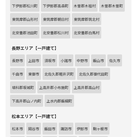
下伊那郡松川町
下伊那郡高森町
木曽郡木祖村
木曽郡木曽町
東筑摩郡山形村
東筑摩郡朝日村
東筑摩郡筑北村
北安曇郡池田町
北安曇郡松川村
北安曇郡白馬村
長野エリア【一戸建て】
長野市
上田市
須坂市
小諸市
中野市
飯山市
佐久市
千曲市
東御市
北佐久郡軽井沢町
北佐久郡御代田町
埴科郡坂城町
上高井郡小布施町
上高井郡高山村
下高井郡山ノ内町
上水内郡飯綱町
松本エリア【一戸建て】
松本市
岡谷市
飯田市
諏訪市
伊那市
駒ヶ根市