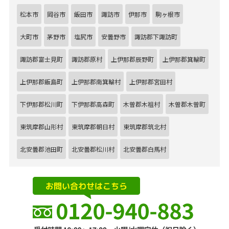
松本市
岡谷市
飯田市
諏訪市
伊那市
駒ヶ根市
大町市
茅野市
塩尻市
安曇野市
諏訪郡下諏訪町
諏訪郡富士見町
諏訪郡原村
上伊那郡辰野町
上伊那郡箕輪町
上伊那郡飯島町
上伊那郡南箕輪村
上伊那郡宮田村
下伊那郡松川町
下伊那郡高森町
木曽郡木祖村
木曽郡木曽町
東筑摩郡山形村
東筑摩郡朝日村
東筑摩郡筑北村
北安曇郡池田町
北安曇郡松川村
北安曇郡白馬村