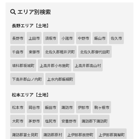
エリア別検索
長野エリア【土地】
長野市
上田市
須坂市
小諸市
中野市
飯山市
佐久市
千曲市
東御市
北佐久郡軽井沢町
北佐久郡御代田町
埴科郡坂城町
上高井郡小布施町
上高井郡高山村
下高井郡山ノ内町
上水内郡飯綱町
松本エリア【土地】
松本市
岡谷市
飯田市
諏訪市
伊那市
駒ヶ根市
大町市
茅野市
塩尻市
安曇野市
諏訪郡下諏訪町
諏訪郡富士見町
諏訪郡原村
上伊那郡辰野町
上伊那郡箕輪町