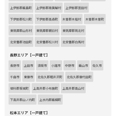
上伊那郡飯島町
上伊那郡南箕輪村
上伊那郡宮田村
下伊那郡松川町
下伊那郡高森町
木曽郡木祖村
木曽郡木曽町
東筑摩郡山形村
東筑摩郡朝日村
東筑摩郡筑北村
北安曇郡池田町
北安曇郡松川村
北安曇郡白馬村
長野エリア【一戸建て】
長野市
上田市
須坂市
小諸市
中野市
飯山市
佐久市
千曲市
東御市
北佐久郡軽井沢町
北佐久郡御代田町
埴科郡坂城町
上高井郡小布施町
上高井郡高山村
下高井郡山ノ内町
上水内郡飯綱町
松本エリア【一戸建て】