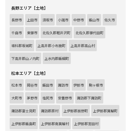
長野エリア【土地】
長野市
上田市
須坂市
小諸市
中野市
飯山市
佐久市
千曲市
東御市
北佐久郡軽井沢町
北佐久郡御代田町
埴科郡坂城町
上高井郡小布施町
上高井郡高山村
下高井郡山ノ内町
上水内郡飯綱町
松本エリア【土地】
松本市
岡谷市
飯田市
諏訪市
伊那市
駒ヶ根市
大町市
茅野市
塩尻市
安曇野市
諏訪郡下諏訪町
諏訪郡富士見町
諏訪郡原村
上伊那郡辰野町
上伊那郡箕輪町
上伊那郡飯島町
上伊那郡南箕輪村
上伊那郡宮田村