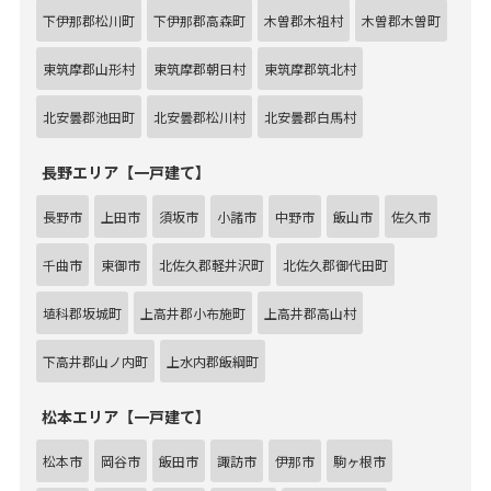
下伊那郡松川町
下伊那郡高森町
木曽郡木祖村
木曽郡木曽町
東筑摩郡山形村
東筑摩郡朝日村
東筑摩郡筑北村
北安曇郡池田町
北安曇郡松川村
北安曇郡白馬村
長野エリア【一戸建て】
長野市
上田市
須坂市
小諸市
中野市
飯山市
佐久市
千曲市
東御市
北佐久郡軽井沢町
北佐久郡御代田町
埴科郡坂城町
上高井郡小布施町
上高井郡高山村
下高井郡山ノ内町
上水内郡飯綱町
松本エリア【一戸建て】
松本市
岡谷市
飯田市
諏訪市
伊那市
駒ヶ根市