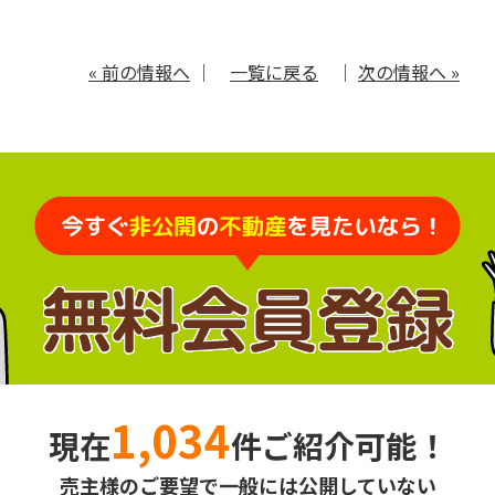
« 前の情報へ
｜
一覧に戻る
｜
次の情報へ »
1,034
現在
件ご紹介可能！
売主様のご要望で一般には公開していない