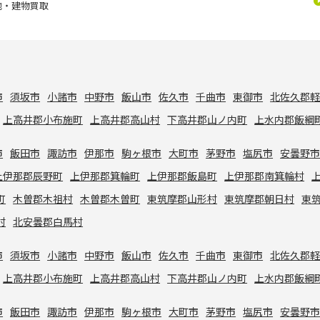
地・建物買取
市
須坂市
小諸市
中野市
飯山市
佐久市
千曲市
東御市
北佐久郡
上高井郡小布施町
上高井郡高山村
下高井郡山ノ内町
上水内郡飯綱
市
飯田市
諏訪市
伊那市
駒ヶ根市
大町市
茅野市
塩尻市
安曇野
上伊那郡辰野町
上伊那郡箕輪町
上伊那郡飯島町
上伊那郡南箕輪村
町
木曽郡木祖村
木曽郡木曽町
東筑摩郡山形村
東筑摩郡朝日村
東
村
北安曇郡白馬村
市
須坂市
小諸市
中野市
飯山市
佐久市
千曲市
東御市
北佐久郡
上高井郡小布施町
上高井郡高山村
下高井郡山ノ内町
上水内郡飯綱
市
飯田市
諏訪市
伊那市
駒ヶ根市
大町市
茅野市
塩尻市
安曇野