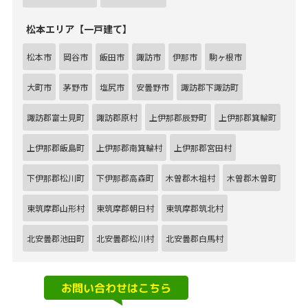
松本エリア【一戸建て】
松本市
岡谷市
飯田市
諏訪市
伊那市
駒ヶ根市
大町市
茅野市
塩尻市
安曇野市
諏訪郡下諏訪町
諏訪郡富士見町
諏訪郡原村
上伊那郡辰野町
上伊那郡箕輪町
上伊那郡飯島町
上伊那郡南箕輪村
上伊那郡宮田村
下伊那郡松川町
下伊那郡高森町
木曽郡木祖村
木曽郡木曽町
東筑摩郡山形村
東筑摩郡朝日村
東筑摩郡筑北村
北安曇郡池田町
北安曇郡松川村
北安曇郡白馬村