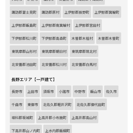
諏訪郡富士見町
諏訪郡原村
上伊那郡辰野町
上伊那郡箕輪町
上伊那郡飯島町
上伊那郡南箕輪村
上伊那郡宮田村
下伊那郡松川町
下伊那郡高森町
木曽郡木祖村
木曽郡木曽町
東筑摩郡山形村
東筑摩郡朝日村
東筑摩郡筑北村
北安曇郡池田町
北安曇郡松川村
北安曇郡白馬村
長野エリア【一戸建て】
長野市
上田市
須坂市
小諸市
中野市
飯山市
佐久市
千曲市
東御市
北佐久郡軽井沢町
北佐久郡御代田町
埴科郡坂城町
上高井郡小布施町
上高井郡高山村
下高井郡山ノ内町
上水内郡飯綱町