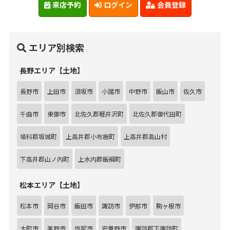
来店予約
ログイン
会員登録
エリア別検索
長野エリア【土地】
長野市
上田市
須坂市
小諸市
中野市
飯山市
佐久市
千曲市
東御市
北佐久郡軽井沢町
北佐久郡御代田町
埴科郡坂城町
上高井郡小布施町
上高井郡高山村
下高井郡山ノ内町
上水内郡飯綱町
松本エリア【土地】
松本市
岡谷市
飯田市
諏訪市
伊那市
駒ヶ根市
大町市
茅野市
塩尻市
安曇野市
諏訪郡下諏訪町