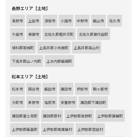
長野エリア【土地】
長野市
上田市
須坂市
小諸市
中野市
飯山市
佐久市
千曲市
東御市
北佐久郡軽井沢町
北佐久郡御代田町
埴科郡坂城町
上高井郡小布施町
上高井郡高山村
下高井郡山ノ内町
上水内郡飯綱町
松本エリア【土地】
松本市
岡谷市
飯田市
諏訪市
伊那市
駒ヶ根市
大町市
茅野市
塩尻市
安曇野市
諏訪郡下諏訪町
諏訪郡富士見町
諏訪郡原村
上伊那郡辰野町
上伊那郡箕輪町
上伊那郡飯島町
上伊那郡南箕輪村
上伊那郡宮田村