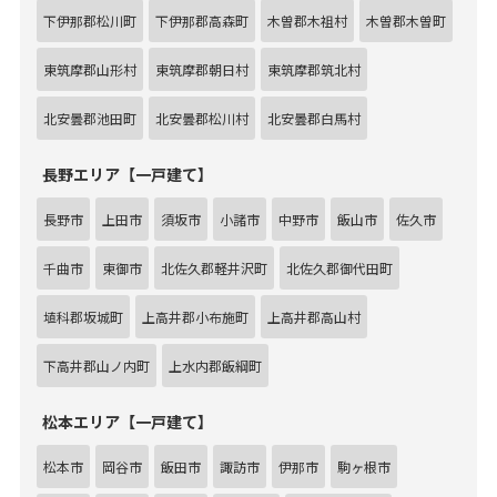
下伊那郡松川町
下伊那郡高森町
木曽郡木祖村
木曽郡木曽町
東筑摩郡山形村
東筑摩郡朝日村
東筑摩郡筑北村
北安曇郡池田町
北安曇郡松川村
北安曇郡白馬村
長野エリア【一戸建て】
長野市
上田市
須坂市
小諸市
中野市
飯山市
佐久市
千曲市
東御市
北佐久郡軽井沢町
北佐久郡御代田町
埴科郡坂城町
上高井郡小布施町
上高井郡高山村
下高井郡山ノ内町
上水内郡飯綱町
松本エリア【一戸建て】
松本市
岡谷市
飯田市
諏訪市
伊那市
駒ヶ根市