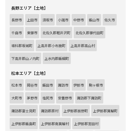
長野エリア【土地】
長野市
上田市
須坂市
小諸市
中野市
飯山市
佐久市
千曲市
東御市
北佐久郡軽井沢町
北佐久郡御代田町
埴科郡坂城町
上高井郡小布施町
上高井郡高山村
下高井郡山ノ内町
上水内郡飯綱町
松本エリア【土地】
松本市
岡谷市
飯田市
諏訪市
伊那市
駒ヶ根市
大町市
茅野市
塩尻市
安曇野市
諏訪郡下諏訪町
諏訪郡富士見町
諏訪郡原村
上伊那郡辰野町
上伊那郡箕輪町
上伊那郡飯島町
上伊那郡南箕輪村
上伊那郡宮田村