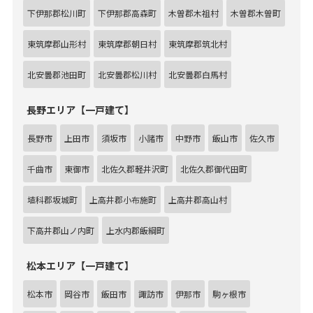
下伊那郡松川町
下伊那郡高森町
木曽郡木祖村
木曽郡木曽町
東筑摩郡山形村
東筑摩郡朝日村
東筑摩郡筑北村
北安曇郡池田町
北安曇郡松川村
北安曇郡白馬村
長野エリア【一戸建て】
長野市
上田市
須坂市
小諸市
中野市
飯山市
佐久市
千曲市
東御市
北佐久郡軽井沢町
北佐久郡御代田町
埴科郡坂城町
上高井郡小布施町
上高井郡高山村
下高井郡山ノ内町
上水内郡飯綱町
松本エリア【一戸建て】
松本市
岡谷市
飯田市
諏訪市
伊那市
駒ヶ根市