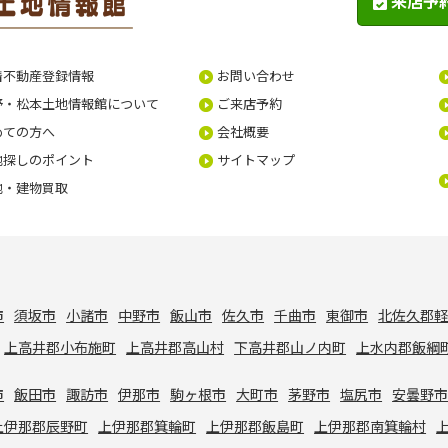
来店予
着不動産登録情報
お問い合わせ
野・松本土地情報館について
ご来店予約
めての方へ
会社概要
地探しのポイント
サイトマップ
地・建物買取
市
須坂市
小諸市
中野市
飯山市
佐久市
千曲市
東御市
北佐久郡
上高井郡小布施町
上高井郡高山村
下高井郡山ノ内町
上水内郡飯綱
市
飯田市
諏訪市
伊那市
駒ヶ根市
大町市
茅野市
塩尻市
安曇野
上伊那郡辰野町
上伊那郡箕輪町
上伊那郡飯島町
上伊那郡南箕輪村