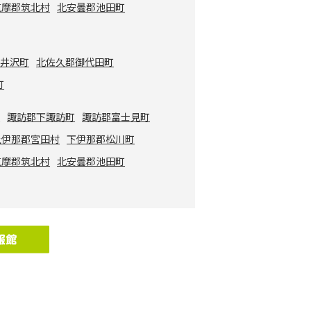
筑摩郡筑北村
北安曇郡池田町
軽井沢町
北佐久郡御代田町
町
市
諏訪郡下諏訪町
諏訪郡富士見町
上伊那郡宮田村
下伊那郡松川町
筑摩郡筑北村
北安曇郡池田町