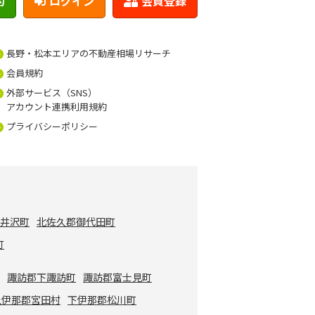
約
ログイン
会員登録
長野・松本エリアの不動産相場リサーチ
会員規約
外部サービス（SNS）
アカウント連携利用規約
プライバシーポリシー
軽井沢町
北佐久郡御代田町
町
市
諏訪郡下諏訪町
諏訪郡富士見町
上伊那郡宮田村
下伊那郡松川町