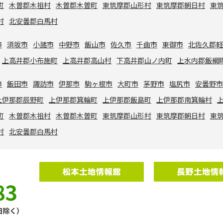
町
木曽郡木祖村
木曽郡木曽町
東筑摩郡山形村
東筑摩郡朝日村
東
村
北安曇郡白馬村
市
須坂市
小諸市
中野市
飯山市
佐久市
千曲市
東御市
北佐久郡
上高井郡小布施町
上高井郡高山村
下高井郡山ノ内町
上水内郡飯綱
市
飯田市
諏訪市
伊那市
駒ヶ根市
大町市
茅野市
塩尻市
安曇野
上伊那郡辰野町
上伊那郡箕輪町
上伊那郡飯島町
上伊那郡南箕輪村
町
木曽郡木祖村
木曽郡木曽町
東筑摩郡山形村
東筑摩郡朝日村
東
村
北安曇郡白馬村