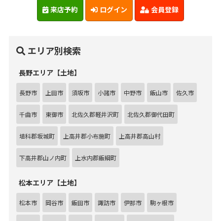
来店予約
ログイン
会員登録
エリア別検索
長野エリア【土地】
長野市
上田市
須坂市
小諸市
中野市
飯山市
佐久市
千曲市
東御市
北佐久郡軽井沢町
北佐久郡御代田町
埴科郡坂城町
上高井郡小布施町
上高井郡高山村
下高井郡山ノ内町
上水内郡飯綱町
松本エリア【土地】
松本市
岡谷市
飯田市
諏訪市
伊那市
駒ヶ根市