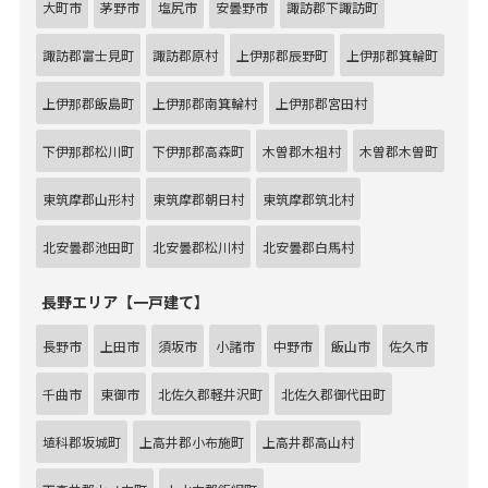
大町市
茅野市
塩尻市
安曇野市
諏訪郡下諏訪町
諏訪郡富士見町
諏訪郡原村
上伊那郡辰野町
上伊那郡箕輪町
上伊那郡飯島町
上伊那郡南箕輪村
上伊那郡宮田村
下伊那郡松川町
下伊那郡高森町
木曽郡木祖村
木曽郡木曽町
東筑摩郡山形村
東筑摩郡朝日村
東筑摩郡筑北村
北安曇郡池田町
北安曇郡松川村
北安曇郡白馬村
長野エリア【一戸建て】
長野市
上田市
須坂市
小諸市
中野市
飯山市
佐久市
千曲市
東御市
北佐久郡軽井沢町
北佐久郡御代田町
埴科郡坂城町
上高井郡小布施町
上高井郡高山村