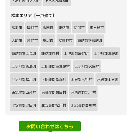
下高井郡山ノ内町
上水内郡飯綱町
松本エリア【一戸建て】
松本市
岡谷市
飯田市
諏訪市
伊那市
駒ヶ根市
大町市
茅野市
塩尻市
安曇野市
諏訪郡下諏訪町
諏訪郡富士見町
諏訪郡原村
上伊那郡辰野町
上伊那郡箕輪町
上伊那郡飯島町
上伊那郡南箕輪村
上伊那郡宮田村
下伊那郡松川町
下伊那郡高森町
木曽郡木祖村
木曽郡木曽町
東筑摩郡山形村
東筑摩郡朝日村
東筑摩郡筑北村
北安曇郡池田町
北安曇郡松川村
北安曇郡白馬村