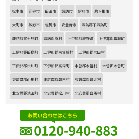
松本市
岡谷市
飯田市
諏訪市
伊那市
駒ヶ根市
大町市
茅野市
塩尻市
安曇野市
諏訪郡下諏訪町
諏訪郡富士見町
諏訪郡原村
上伊那郡辰野町
上伊那郡箕輪町
上伊那郡飯島町
上伊那郡南箕輪村
上伊那郡宮田村
下伊那郡松川町
下伊那郡高森町
木曽郡木祖村
木曽郡木曽町
東筑摩郡山形村
東筑摩郡朝日村
東筑摩郡筑北村
北安曇郡池田町
北安曇郡松川村
北安曇郡白馬村