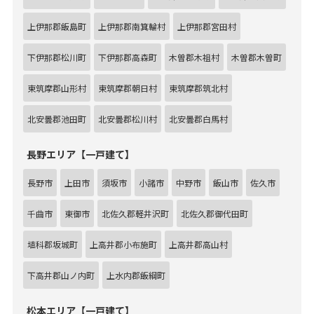
上伊那郡飯島町
上伊那郡南箕輪村
上伊那郡宮田村
下伊那郡松川町
下伊那郡高森町
木曽郡木祖村
木曽郡木曽町
東筑摩郡山形村
東筑摩郡朝日村
東筑摩郡筑北村
北安曇郡池田町
北安曇郡松川村
北安曇郡白馬村
長野エリア【一戸建て】
長野市
上田市
須坂市
小諸市
中野市
飯山市
佐久市
千曲市
東御市
北佐久郡軽井沢町
北佐久郡御代田町
埴科郡坂城町
上高井郡小布施町
上高井郡高山村
下高井郡山ノ内町
上水内郡飯綱町
松本エリア【一戸建て】