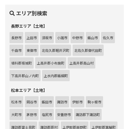
エリア別検索
長野エリア【土地】
長野市
上田市
須坂市
小諸市
中野市
飯山市
佐久市
千曲市
東御市
北佐久郡軽井沢町
北佐久郡御代田町
埴科郡坂城町
上高井郡小布施町
上高井郡高山村
下高井郡山ノ内町
上水内郡飯綱町
松本エリア【土地】
松本市
岡谷市
飯田市
諏訪市
伊那市
駒ヶ根市
大町市
茅野市
塩尻市
安曇野市
諏訪郡下諏訪町
諏訪郡富士見町
諏訪郡原村
上伊那郡辰野町
上伊那郡箕輪町