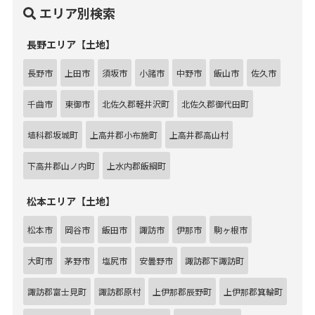
エリア別検索
長野エリア【土地】
長野市
上田市
須坂市
小諸市
中野市
飯山市
佐久市
千曲市
東御市
北佐久郡軽井沢町
北佐久郡御代田町
埴科郡坂城町
上高井郡小布施町
上高井郡高山村
下高井郡山ノ内町
上水内郡飯綱町
松本エリア【土地】
松本市
岡谷市
飯田市
諏訪市
伊那市
駒ヶ根市
大町市
茅野市
塩尻市
安曇野市
諏訪郡下諏訪町
諏訪郡富士見町
諏訪郡原村
上伊那郡辰野町
上伊那郡箕輪町