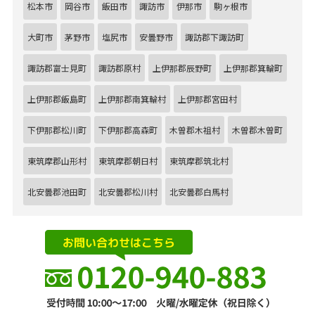
松本市
岡谷市
飯田市
諏訪市
伊那市
駒ヶ根市
大町市
茅野市
塩尻市
安曇野市
諏訪郡下諏訪町
諏訪郡富士見町
諏訪郡原村
上伊那郡辰野町
上伊那郡箕輪町
上伊那郡飯島町
上伊那郡南箕輪村
上伊那郡宮田村
下伊那郡松川町
下伊那郡高森町
木曽郡木祖村
木曽郡木曽町
東筑摩郡山形村
東筑摩郡朝日村
東筑摩郡筑北村
北安曇郡池田町
北安曇郡松川村
北安曇郡白馬村