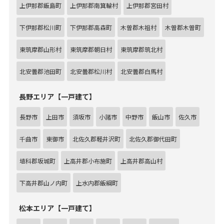
上伊那郡飯島町
上伊那郡南箕輪村
上伊那郡宮田村
下伊那郡松川町
下伊那郡高森町
木曽郡木祖村
木曽郡木曽町
東筑摩郡山形村
東筑摩郡朝日村
東筑摩郡筑北村
北安曇郡池田町
北安曇郡松川村
北安曇郡白馬村
長野エリア【一戸建て】
長野市
上田市
須坂市
小諸市
中野市
飯山市
佐久市
千曲市
東御市
北佐久郡軽井沢町
北佐久郡御代田町
埴科郡坂城町
上高井郡小布施町
上高井郡高山村
下高井郡山ノ内町
上水内郡飯綱町
松本エリア【一戸建て】