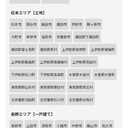
松本エリア【土地】
松本市
岡谷市
飯田市
諏訪市
伊那市
駒ヶ根市
大町市
茅野市
塩尻市
安曇野市
諏訪郡下諏訪町
諏訪郡富士見町
諏訪郡原村
上伊那郡辰野町
上伊那郡箕輪町
上伊那郡飯島町
上伊那郡南箕輪村
上伊那郡宮田村
下伊那郡松川町
下伊那郡高森町
木曽郡木祖村
木曽郡木曽町
東筑摩郡山形村
東筑摩郡朝日村
東筑摩郡筑北村
北安曇郡池田町
北安曇郡松川村
北安曇郡白馬村
長野エリア【一戸建て】
長野市
上田市
須坂市
小諸市
中野市
飯山市
佐久市