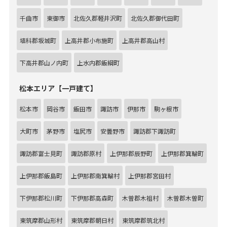
千曲市
東御市
北佐久郡軽井沢町
北佐久郡御代田町
埴科郡坂城町
上高井郡小布施町
上高井郡高山村
下高井郡山ノ内町
上水内郡飯綱町
松本エリア【一戸建て】
松本市
岡谷市
飯田市
諏訪市
伊那市
駒ヶ根市
大町市
茅野市
塩尻市
安曇野市
諏訪郡下諏訪町
諏訪郡富士見町
諏訪郡原村
上伊那郡辰野町
上伊那郡箕輪町
上伊那郡飯島町
上伊那郡南箕輪村
上伊那郡宮田村
下伊那郡松川町
下伊那郡高森町
木曽郡木祖村
木曽郡木曽町
東筑摩郡山形村
東筑摩郡朝日村
東筑摩郡筑北村