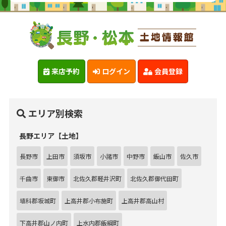
来店予約
ログイン
会員登録
エリア別検索
長野エリア【土地】
長野市
上田市
須坂市
小諸市
中野市
飯山市
佐久市
千曲市
東御市
北佐久郡軽井沢町
北佐久郡御代田町
埴科郡坂城町
上高井郡小布施町
上高井郡高山村
下高井郡山ノ内町
上水内郡飯綱町