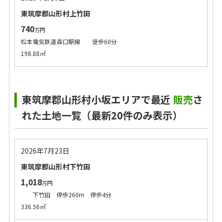
東筑摩郡山形村上竹田
740
万円
松本電気鉄道森口駅線 徒歩60分
198.88㎡
東筑摩郡山形村小坂エリアで最近
販売
さ
れた土地一覧（最新20件のみ表示）
2026年7月23日
東筑摩郡山形村下竹田
1,018
万円
下竹田 停歩260m 停歩4分
336.56㎡