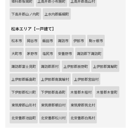
埴科郡坂城町
上高井郡小布施町
上高井郡高山村
下高井郡山ノ内町
上水内郡飯綱町
松本エリア【一戸建て】
松本市
岡谷市
飯田市
諏訪市
伊那市
駒ヶ根市
大町市
茅野市
塩尻市
安曇野市
諏訪郡下諏訪町
諏訪郡富士見町
諏訪郡原村
上伊那郡辰野町
上伊那郡箕輪町
上伊那郡飯島町
上伊那郡南箕輪村
上伊那郡宮田村
下伊那郡松川町
下伊那郡高森町
木曽郡木祖村
木曽郡木曽町
東筑摩郡山形村
東筑摩郡朝日村
東筑摩郡筑北村
北安曇郡池田町
北安曇郡松川村
北安曇郡白馬村