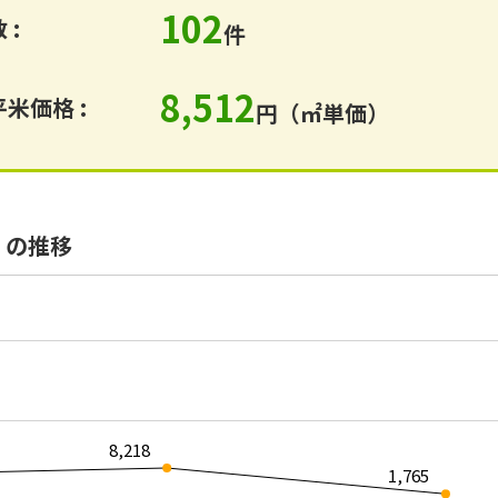
102
 :
件
8,512
米価格 :
円（㎡単価）
）の推移
8,218
1,765