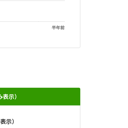
半年前
み表示）
み表示）