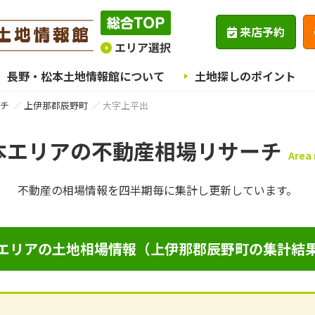
来店予約
長野・松本土地情報館について
土地探しのポイント
チ
上伊那郡辰野町
大字上平出
本エリアの不動産相場リサーチ
Area
不動産の相場情報を四半期毎に
集計し更新しています。
エリアの土地相場情報（上伊那郡辰野町の集計結