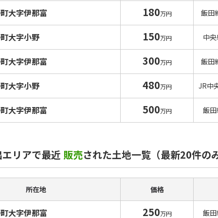
180
野町大字伊那富
飯田
万円
150
野町大字小野
中央
万円
300
野町大字伊那富
飯田
万円
480
野町大字小野
JR中
万円
500
野町大字伊那富
飯田
万円
出エリアで最近
販売
された土地一覧（最新20件の
所在地
価格
250
野町大字伊那富
飯田
万円