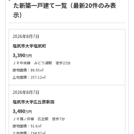
た新築一戸建て一覧（最新20件のみ表
示）
2026年8月7日
塩尻市大字塩尻町
3,390
万円
ＪＲ中央線 みどり湖駅 徒歩22分
建物面積：86.95㎡
土地面積：257.12㎡
2026年8月7日
塩尻市大字広丘原新田
3,490
万円
ＪＲ篠ノ井線 広丘駅 徒歩7分
建物面積：91.6㎡
土地面積：194.97㎡