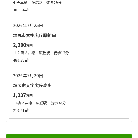
中央本線 洗馬駅 徒歩29分
301.54㎡
2026年7月25日
塩尻市大字広丘原新田
2,200
万円
ＪＲ篠ノ井線 広丘駅 徒歩12分
480.28㎡
2026年7月20日
塩尻市大字広丘高出
1,337
万円
JR篠ノ井線 広丘駅 徒歩34分
210.41㎡