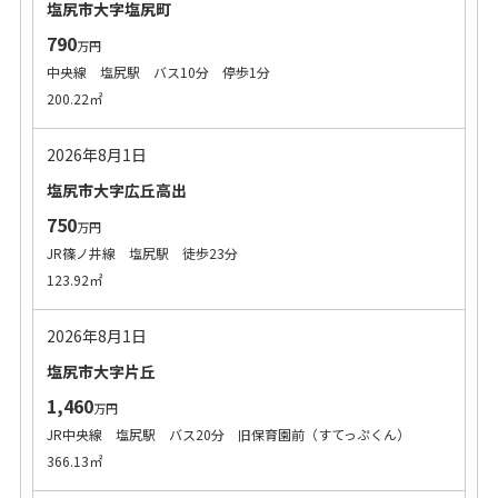
塩尻市大字塩尻町
790
万円
中央線 塩尻駅 バス10分 停歩1分
200.22㎡
2026年8月1日
塩尻市大字広丘高出
750
万円
JR篠ノ井線 塩尻駅 徒歩23分
123.92㎡
2026年8月1日
塩尻市大字片丘
1,460
万円
JR中央線 塩尻駅 バス20分 旧保育園前（すてっぷくん）
366.13㎡