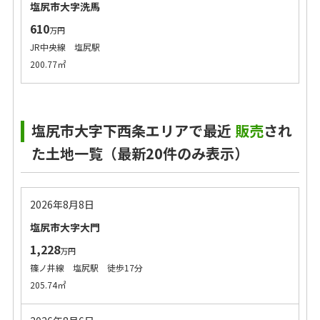
塩尻市大字洗馬
610
万円
JR中央線 塩尻駅
200.77㎡
塩尻市大字下西条エリアで最近
販売
され
た土地一覧（最新20件のみ表示）
2026年8月8日
塩尻市大字大門
1,228
万円
篠ノ井線 塩尻駅 徒歩17分
205.74㎡