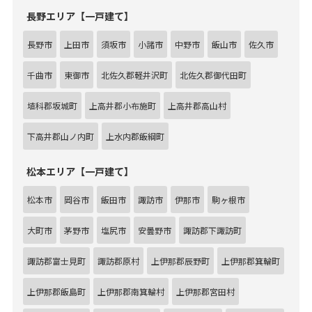
長野エリア【一戸建て】
長野市
上田市
須坂市
小諸市
中野市
飯山市
佐久市
千曲市
東御市
北佐久郡軽井沢町
北佐久郡御代田町
埴科郡坂城町
上高井郡小布施町
上高井郡高山村
下高井郡山ノ内町
上水内郡飯綱町
松本エリア【一戸建て】
松本市
岡谷市
飯田市
諏訪市
伊那市
駒ヶ根市
大町市
茅野市
塩尻市
安曇野市
諏訪郡下諏訪町
諏訪郡富士見町
諏訪郡原村
上伊那郡辰野町
上伊那郡箕輪町
上伊那郡飯島町
上伊那郡南箕輪村
上伊那郡宮田村