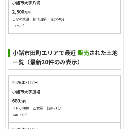
小諸市大字八満
2,500
万円
しなの鉄道 御代田駅 徒歩50分
1275㎡
小諸市田町エリアで最近
販売
された土地
一覧（最新20件のみ表示）
2026年8月7日
小諸市大字加増
680
万円
ＪＲ小海線 乙女駅 徒歩21分
248.72㎡