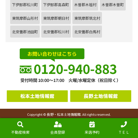
下伊那郡松川町
下伊那郡高森町
木曽郡木祖村
木曽郡木曽町
東筑摩郡山形村
東筑摩郡朝日村
東筑摩郡筑北村
北安曇郡池田町
北安曇郡松川村
北安曇郡白馬村
Copyright © 長野・松本土地情報館. All rights reserved.
不動産検索
会員登録
来店予約
ＴＥＬ