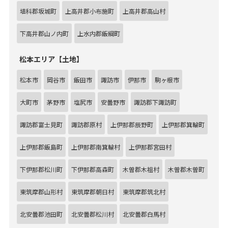
埴科郡坂城町
上高井郡小布施町
上高井郡高山村
下高井郡山ノ内町
上水内郡飯綱町
松本エリア【土地】
松本市
岡谷市
飯田市
諏訪市
伊那市
駒ヶ根市
大町市
茅野市
塩尻市
安曇野市
諏訪郡下諏訪町
諏訪郡富士見町
諏訪郡原村
上伊那郡辰野町
上伊那郡箕輪町
上伊那郡飯島町
上伊那郡南箕輪村
上伊那郡宮田村
下伊那郡松川町
下伊那郡高森町
木曽郡木祖村
木曽郡木曽町
東筑摩郡山形村
東筑摩郡朝日村
東筑摩郡筑北村
北安曇郡池田町
北安曇郡松川村
北安曇郡白馬村