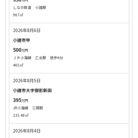
万円
しなの鉄道 小諸駅
967㎡
2026年8月6日
小諸市甲
500
万円
ＪＲ小海線 乙女駅 徒歩6分
465㎡
2026年8月5日
小諸市大字御影新田
395
万円
JR小海線 三岡駅
235.48㎡
2026年8月4日