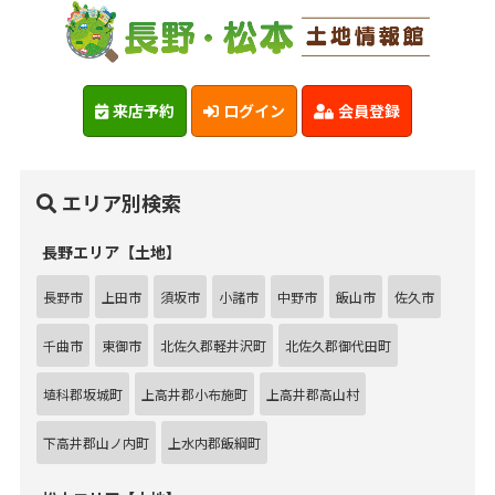
来店予約
ログイン
会員登録
エリア別検索
長野エリア【土地】
長野市
上田市
須坂市
小諸市
中野市
飯山市
佐久市
千曲市
東御市
北佐久郡軽井沢町
北佐久郡御代田町
埴科郡坂城町
上高井郡小布施町
上高井郡高山村
下高井郡山ノ内町
上水内郡飯綱町