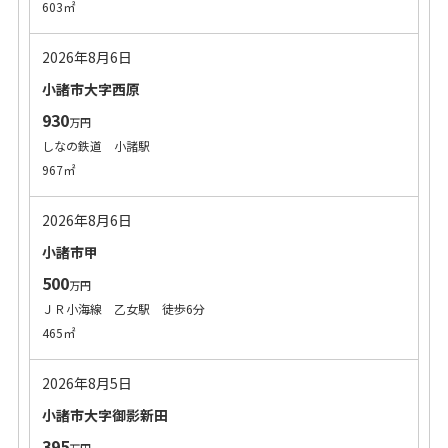
603㎡
2026年8月6日
小諸市大字西原
930
万円
しなの鉄道 小諸駅
967㎡
2026年8月6日
小諸市甲
500
万円
ＪＲ小海線 乙女駅 徒歩6分
465㎡
2026年8月5日
小諸市大字御影新田
395