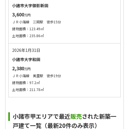
小諸市大字御影新田
3,600
万円
ＪＲ小海線 三岡駅 徒歩15分
建物面積：123.49㎡
土地面積：235.86㎡
2026年1月31日
小諸市大字和田
2,380
万円
ＪＲ小海線 美里駅 徒歩19分
建物面積：97.2㎡
土地面積：211.78㎡
小諸市甲エリアで最近
販売
された新築一
戸建て一覧（最新20件のみ表示）