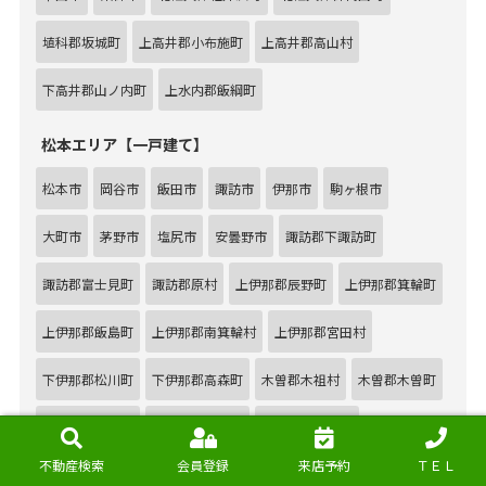
埴科郡坂城町
上高井郡小布施町
上高井郡高山村
下高井郡山ノ内町
上水内郡飯綱町
松本エリア【一戸建て】
松本市
岡谷市
飯田市
諏訪市
伊那市
駒ヶ根市
大町市
茅野市
塩尻市
安曇野市
諏訪郡下諏訪町
諏訪郡富士見町
諏訪郡原村
上伊那郡辰野町
上伊那郡箕輪町
上伊那郡飯島町
上伊那郡南箕輪村
上伊那郡宮田村
下伊那郡松川町
下伊那郡高森町
木曽郡木祖村
木曽郡木曽町
東筑摩郡山形村
東筑摩郡朝日村
東筑摩郡筑北村
不動産検索
会員登録
来店予約
ＴＥＬ
北安曇郡池田町
北安曇郡松川村
北安曇郡白馬村