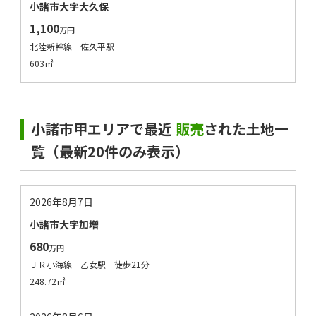
小諸市大字大久保
1,100
万円
北陸新幹線 佐久平駅
603㎡
小諸市甲エリアで最近
販売
された土地一
覧（最新20件のみ表示）
2026年8月7日
小諸市大字加増
680
万円
ＪＲ小海線 乙女駅 徒歩21分
248.72㎡