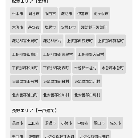
松本エリア【土地】
松本市
岡谷市
飯田市
諏訪市
伊那市
駒ヶ根市
大町市
茅野市
塩尻市
安曇野市
諏訪郡下諏訪町
諏訪郡富士見町
諏訪郡原村
上伊那郡辰野町
上伊那郡箕輪町
上伊那郡飯島町
上伊那郡南箕輪村
上伊那郡宮田村
下伊那郡松川町
下伊那郡高森町
木曽郡木祖村
木曽郡木曽町
東筑摩郡山形村
東筑摩郡朝日村
東筑摩郡筑北村
北安曇郡池田町
北安曇郡松川村
北安曇郡白馬村
長野エリア【一戸建て】
長野市
上田市
須坂市
小諸市
中野市
飯山市
佐久市
千曲市
東御市
北佐久郡軽井沢町
北佐久郡御代田町