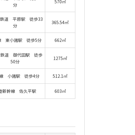
570㎡
分
鉄道 平原駅 徒歩33
365.54㎡
分
線 東小諸駅 徒歩5分
662㎡
の鉄道 御代田駅 徒歩
1275㎡
50分
線 小諸駅 徒歩4分
512.1㎡
陸新幹線 佐久平駅
603㎡
）