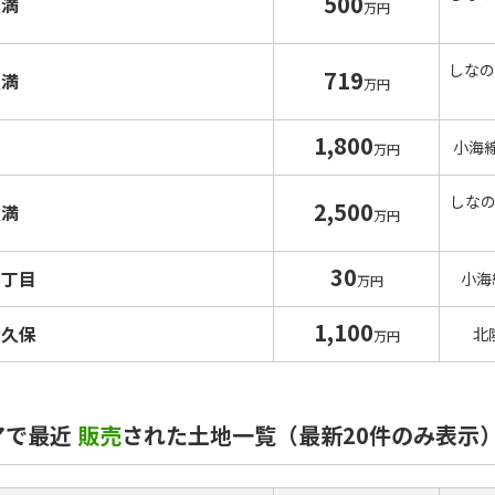
500
八満
万円
しなの
719
八満
万円
1,800
小海
万円
しな
2,500
八満
万円
30
３丁目
小海
万円
1,100
大久保
北
万円
アで最近
販売
された土地一覧（最新20件のみ表示