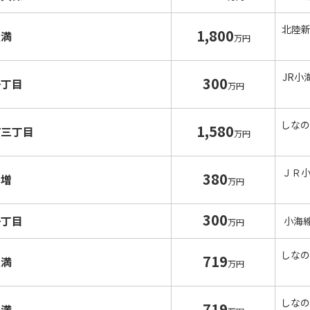
北陸
1,800
八満
万円
JR小
300
一丁目
万円
しなの
1,580
町三丁目
万円
ＪＲ
380
加増
万円
300
一丁目
小海
万円
しなの
719
八満
万円
しなの
719
八満