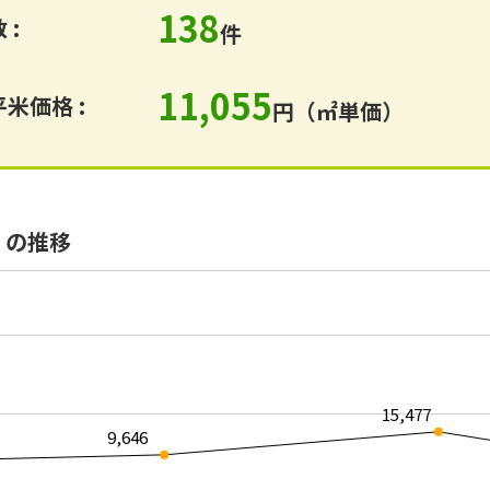
138
 :
件
11,055
米価格 :
円（㎡単価）
）の推移
15,477
9,646