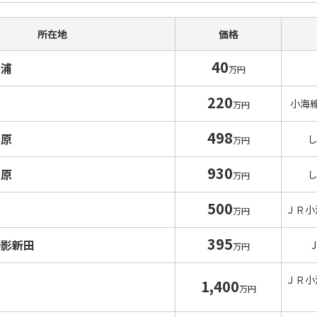
所在地
価格
40
山浦
万円
220
小海
万円
498
西原
万円
930
西原
万円
500
ＪＲ小
万円
395
御影新田
万円
ＪＲ小
1,400
万円