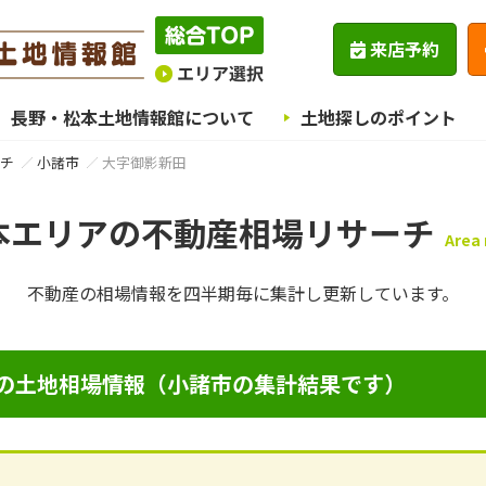
来店予約
長野・松本土地情報館について
土地探しのポイント
チ
小諸市
大字御影新田
本エリアの不動産相場リサーチ
Area
不動産の相場情報を四半期毎に
集計し更新しています。
の土地相場情報（小諸市の集計結果です）