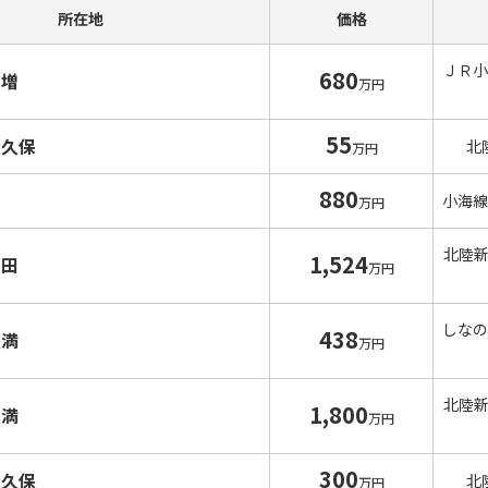
所在地
価格
ＪＲ小
680
加増
万円
55
大久保
北
万円
880
小海線
万円
北陸
1,524
和田
万円
しなの
438
八満
万円
北陸
1,800
八満
万円
300
大久保
北
万円