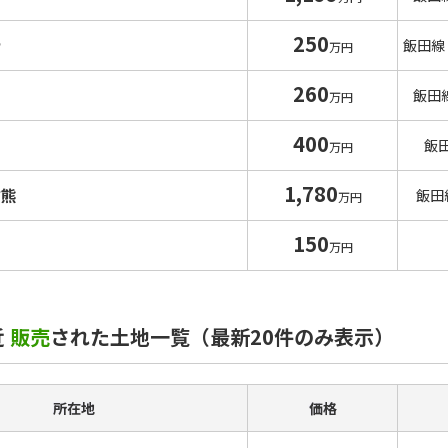
250
寺
飯田線
万円
260
沢
飯田
万円
400
山
飯
万円
1,780
古熊
飯田
万円
150
万円
近
販売
された土地一覧（最新20件のみ表示）
所在地
価格