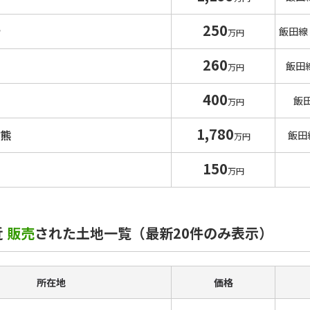
250
寺
飯田線
万円
260
沢
飯田
万円
400
山
飯
万円
1,780
古熊
飯田
万円
150
万円
近
販売
された土地一覧（最新20件のみ表示）
所在地
価格