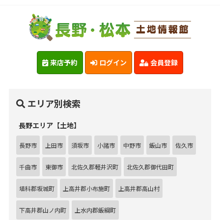
来店予約
ログイン
会員登録
エリア別検索
長野エリア【土地】
長野市
上田市
須坂市
小諸市
中野市
飯山市
佐久市
千曲市
東御市
北佐久郡軽井沢町
北佐久郡御代田町
埴科郡坂城町
上高井郡小布施町
上高井郡高山村
下高井郡山ノ内町
上水内郡飯綱町