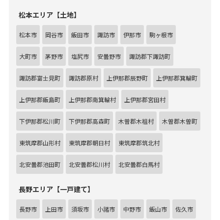
松本エリア【土地】
松本市
岡谷市
飯田市
諏訪市
伊那市
駒ヶ根市
大町市
茅野市
塩尻市
安曇野市
諏訪郡下諏訪町
諏訪郡富士見町
諏訪郡原村
上伊那郡辰野町
上伊那郡箕輪町
上伊那郡飯島町
上伊那郡南箕輪村
上伊那郡宮田村
下伊那郡松川町
下伊那郡高森町
木曽郡木祖村
木曽郡木曽町
東筑摩郡山形村
東筑摩郡朝日村
東筑摩郡筑北村
北安曇郡池田町
北安曇郡松川村
北安曇郡白馬村
長野エリア【一戸建て】
長野市
上田市
須坂市
小諸市
中野市
飯山市
佐久市