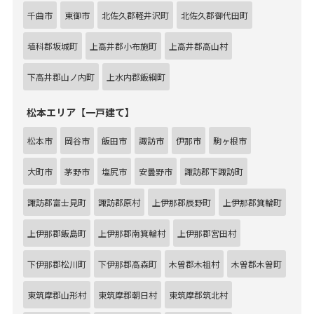
千曲市
東御市
北佐久郡軽井沢町
北佐久郡御代田町
埴科郡坂城町
上高井郡小布施町
上高井郡高山村
下高井郡山ノ内町
上水内郡飯綱町
松本エリア【一戸建て】
松本市
岡谷市
飯田市
諏訪市
伊那市
駒ヶ根市
大町市
茅野市
塩尻市
安曇野市
諏訪郡下諏訪町
諏訪郡富士見町
諏訪郡原村
上伊那郡辰野町
上伊那郡箕輪町
上伊那郡飯島町
上伊那郡南箕輪村
上伊那郡宮田村
下伊那郡松川町
下伊那郡高森町
木曽郡木祖村
木曽郡木曽町
東筑摩郡山形村
東筑摩郡朝日村
東筑摩郡筑北村