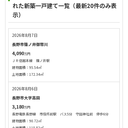
れた新築一戸建て一覧（最新20件のみ表
示）
2026年8月7日
長野市篠ノ井御幣川
4,090
万円
ＪＲ信越本線 篠ノ井駅
建物面積：95.54㎡
土地面積：172.34㎡
2026年8月6日
長野市大字高田
3,180
万円
長野電鉄長野線 市役所前駅 バス5分 守田神社前 停歩6分
建物面積：90.72㎡
土地面積：115.82㎡