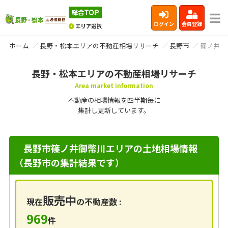
ログイン
会員登録
ホーム
長野・松本エリアの不動産相場リサーチ
長野市
篠ノ井御
長野・松本エリアの不動産相場リサーチ
Area market information
不動産の相場情報を四半期毎に
集計し更新しています。
長野市篠ノ井御幣川エリアの土地相場情報
（長野市の集計結果です）
販売中
現在
の不動産数 :
969
件