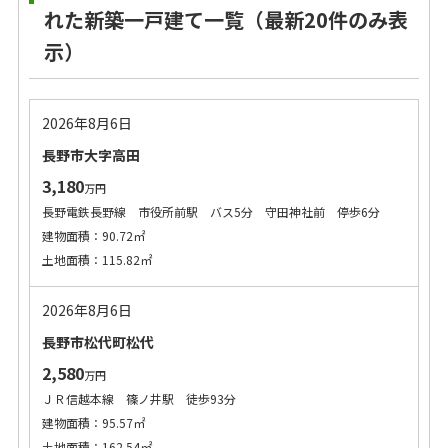
れた新築一戸建て一覧（最新20件のみ表
示）
2026年8月6日
長野市大字高田
3,180
万円
長野電鉄長野線 市役所前駅 バス5分 守田神社前 停歩6分
建物面積：90.72㎡
土地面積：115.82㎡
2026年8月6日
長野市松代町松代
2,580
万円
ＪＲ信越本線 篠ノ井駅 徒歩93分
建物面積：95.57㎡
土地面積：162.54㎡