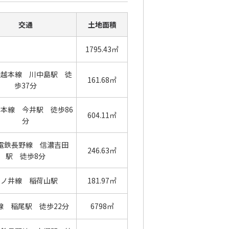
交通
土地面積
1795.43㎡
信越本線 川中島駅 徒
161.68㎡
歩37分
越本線 今井駅 徒歩86
604.11㎡
分
電鉄長野線 信濃吉田
246.63㎡
駅 徒歩8分
篠ノ井線 稲荷山駅
181.97㎡
線 稲尾駅 徒歩22分
6798㎡