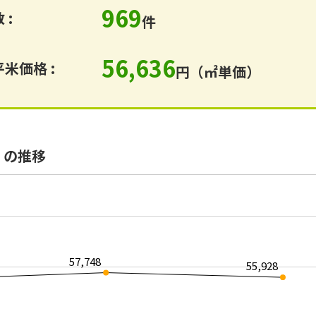
969
 :
件
56,636
米価格 :
円（㎡単価）
）の推移
57,748
55,928