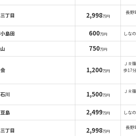
長野
2,998
水三丁目
万円
600
町小島田
しな
万円
750
入山
万円
ＪＲ
1,200
井会
歩17
万円
ＪＲ
1,500
井石川
万円
2,499
大豆島
しな
万円
長野
2,998
水三丁目
万円