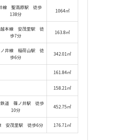
井線 聖高原駅 徒歩
1064㎡
138分
信越本線 安茂里駅 徒
163.8㎡
歩7分
篠ノ井線 稲荷山駅 徒
342.01㎡
歩6分
161.84㎡
158.21㎡
の鉄道 篠ノ井駅 徒歩
452.75㎡
10分
線 安茂里駅 徒歩6分
176.71㎡