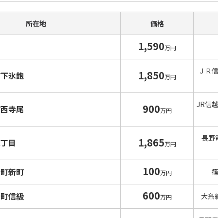
所在地
価格
1,590
万円
ＪＲ
1,850
町下氷鉋
万円
JR信
900
町西寺尾
万円
長野
1,865
二丁目
万円
100
新町新町
万円
600
新町信級
大糸
万円