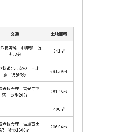
交通
土地面積
電鉄長野線 柳原駅 徒
341㎡
歩22分
の鉄道北しなの 三才
691.59㎡
駅 徒歩9分
電鉄長野線 善光寺下
281.35㎡
駅 徒歩20分
400㎡
電鉄長野線 信濃吉田
206.04㎡
駅 徒歩1500ｍ