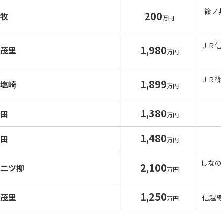
篠ノ
200
中牧
万円
ＪＲ
1,980
安茂里
万円
ＪＲ
1,899
井塩崎
万円
1,380
高田
万円
1,480
高田
万円
しな
2,100
井二ツ柳
万円
1,250
安茂里
信越
万円