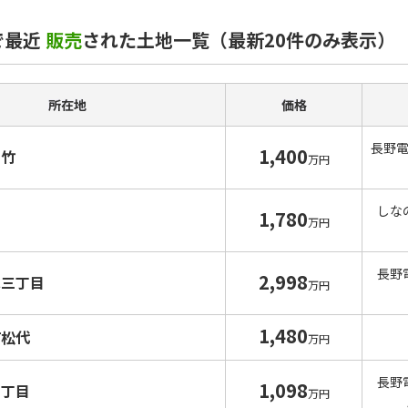
で最近
販売
された土地一覧（最新20件のみ表示）
所在地
価格
長野
1,400
富竹
万円
しな
1,780
才
万円
長野
2,998
水三丁目
万円
1,480
町松代
万円
長野
1,098
四丁目
万円