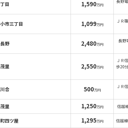
長野
1,590
二丁目
万円
ＪＲ
1,099
里小市三丁目
万円
長野
2,480
南長野
万円
ＪＲ
2,550
安茂里
歩20
万円
ＪＲ
500
町川合
万円
1,250
安茂里
信越
万円
1,295
島町四ツ屋
信越線
万円