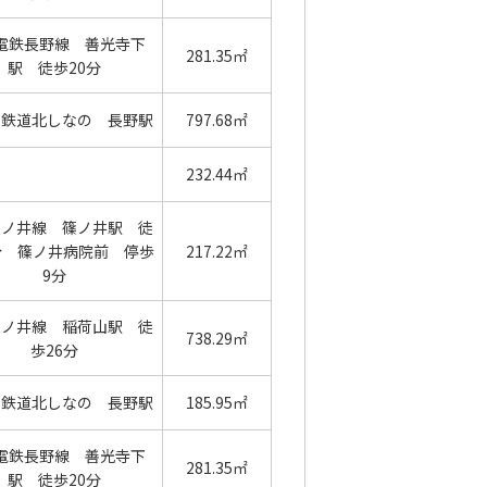
電鉄長野線 善光寺下
281.35㎡
駅 徒歩20分
の鉄道北しなの 長野駅
797.68㎡
232.44㎡
篠ノ井線 篠ノ井駅 徒
分 篠ノ井病院前 停歩
217.22㎡
9分
篠ノ井線 稲荷山駅 徒
738.29㎡
歩26分
の鉄道北しなの 長野駅
185.95㎡
電鉄長野線 善光寺下
281.35㎡
駅 徒歩20分