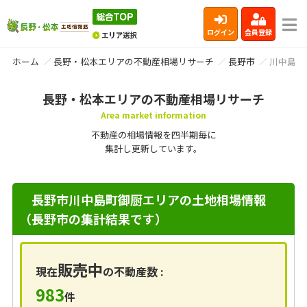
ログイン
会員登録
ホーム
長野・松本エリアの不動産相場リサーチ
長野市
川中島町
長野・松本エリアの不動産相場リサーチ
Area market information
不動産の相場情報を四半期毎に
集計し更新しています。
長野市川中島町御厨エリアの土地相場情報
（長野市の集計結果です）
販売中
現在
の不動産数 :
983
件