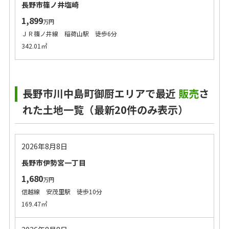
長野市篠ノ井塩崎
1,899
万円
ＪＲ篠ノ井線 稲荷山駅 徒歩6分
342.01㎡
長野市川中島町御厨エリアで最近
販売
さ
れた土地一覧（最新20件のみ表示）
2026年8月8日
長野市伊勢宮一丁目
1,680
万円
信越線 安茂里駅 徒歩10分
169.47㎡