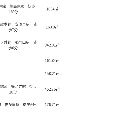
井線 聖高原駅 徒歩
1064㎡
138分
信越本線 安茂里駅 徒
163.8㎡
歩7分
篠ノ井線 稲荷山駅 徒
342.01㎡
歩6分
161.84㎡
158.21㎡
の鉄道 篠ノ井駅 徒歩
452.75㎡
10分
線 安茂里駅 徒歩6分
176.71㎡