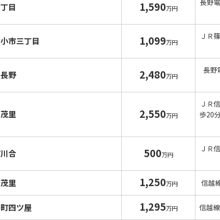
長野
1,590
二丁目
万円
ＪＲ
1,099
里小市三丁目
万円
長野
2,480
南長野
万円
ＪＲ
2,550
安茂里
歩20
万円
ＪＲ
500
町川合
万円
1,250
安茂里
信越
万円
1,295
島町四ツ屋
信越線
万円