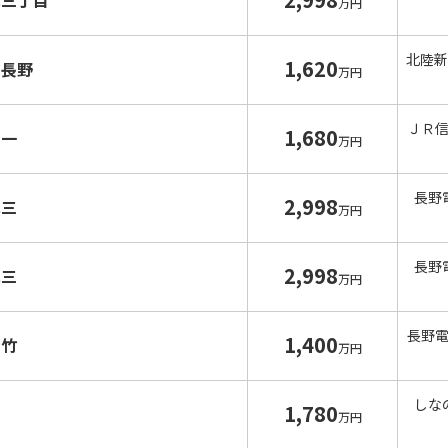
水三丁目
万円
北陸新
1,620
南長野
万円
ＪＲ
1,680
宮一
万円
長野
2,998
水三
万円
長野
2,998
水三
万円
長野
1,400
富竹
万円
しな
1,780
才
万円