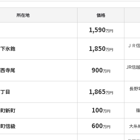
所在地
価格
1,590
万円
ＪＲ
1,850
町下氷鉋
万円
JR信
900
町西寺尾
万円
長野
1,865
二丁目
万円
100
新町新町
万円
600
新町信級
大糸
万円