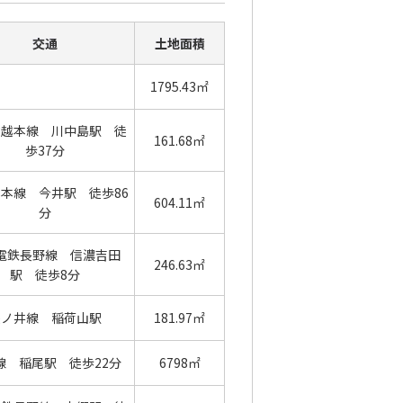
交通
土地面積
1795.43㎡
信越本線 川中島駅 徒
161.68㎡
歩37分
越本線 今井駅 徒歩86
604.11㎡
分
電鉄長野線 信濃吉田
246.63㎡
駅 徒歩8分
篠ノ井線 稲荷山駅
181.97㎡
線 稲尾駅 徒歩22分
6798㎡