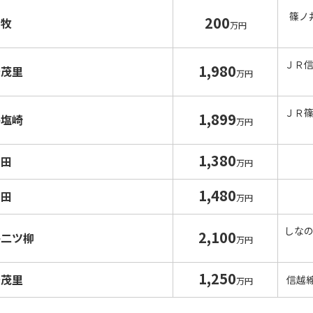
篠ノ
200
中牧
万円
ＪＲ
1,980
安茂里
万円
ＪＲ
1,899
井塩崎
万円
1,380
高田
万円
1,480
高田
万円
しな
2,100
井二ツ柳
万円
1,250
安茂里
信越
万円