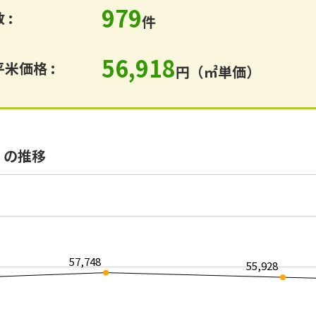
979
 :
件
56,918
米価格 :
円（㎡単価）
）の推移
57,748
55,928