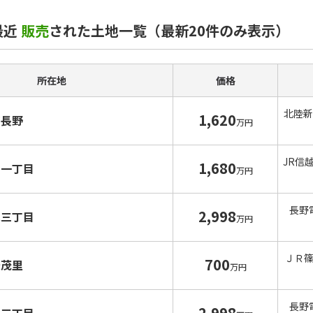
最近
販売
された土地一覧（最新20件のみ表示）
所在地
価格
北陸新
1,620
南長野
万円
JR信
1,680
宮一丁目
万円
長野
2,998
水三丁目
万円
ＪＲ
700
安茂里
万円
長野
2,998