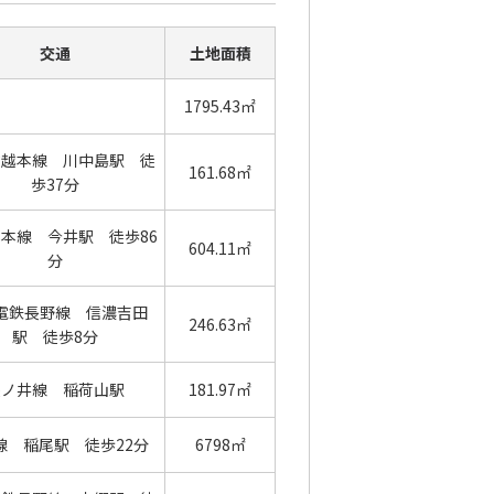
交通
土地面積
1795.43㎡
信越本線 川中島駅 徒
161.68㎡
歩37分
越本線 今井駅 徒歩86
604.11㎡
分
電鉄長野線 信濃吉田
246.63㎡
駅 徒歩8分
篠ノ井線 稲荷山駅
181.97㎡
線 稲尾駅 徒歩22分
6798㎡