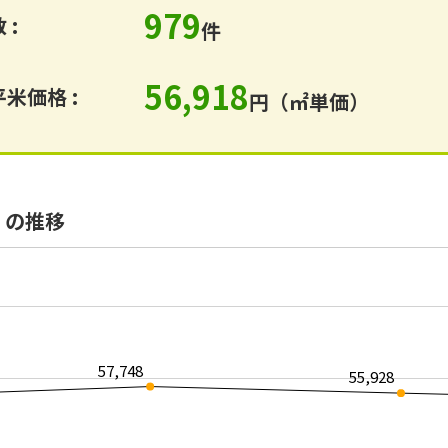
979
 :
件
56,918
米価格 :
円（㎡単価）
）の推移
57,748
55,928