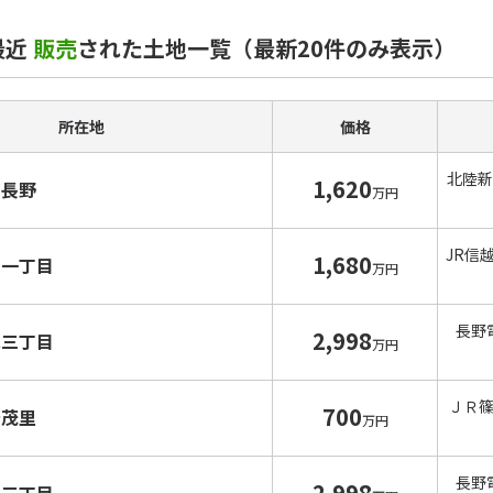
最近
販売
された土地一覧（最新20件のみ表示）
所在地
価格
北陸新
1,620
南長野
万円
JR信
1,680
宮一丁目
万円
長野
2,998
水三丁目
万円
ＪＲ
700
安茂里
万円
長野
2,998