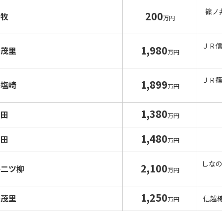
篠ノ
200
中牧
万円
ＪＲ
1,980
安茂里
万円
ＪＲ
1,899
井塩崎
万円
1,380
高田
万円
1,480
高田
万円
しな
2,100
井二ツ柳
万円
1,250
安茂里
信越
万円