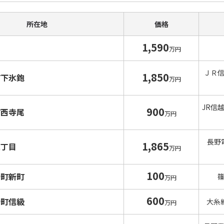
所在地
価格
1,590
万円
ＪＲ
1,850
町下氷鉋
万円
JR信
900
町西寺尾
万円
長野
1,865
二丁目
万円
100
新町新町
万円
600
新町信級
大糸
万円