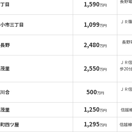
長野
1,590
二丁目
万円
ＪＲ
1,099
里小市三丁目
万円
長野
2,480
南長野
万円
ＪＲ
2,550
安茂里
歩20
万円
ＪＲ
500
町川合
万円
1,250
安茂里
信越
万円
1,295
島町四ツ屋
信越線
万円