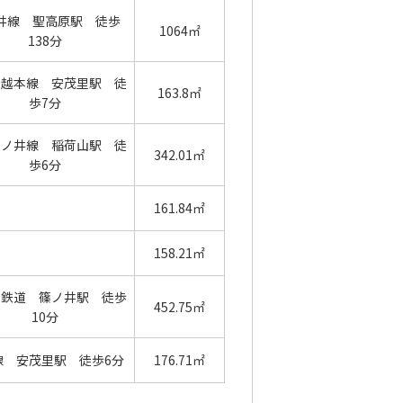
井線 聖高原駅 徒歩
1064㎡
138分
信越本線 安茂里駅 徒
163.8㎡
歩7分
篠ノ井線 稲荷山駅 徒
342.01㎡
歩6分
161.84㎡
158.21㎡
の鉄道 篠ノ井駅 徒歩
452.75㎡
10分
線 安茂里駅 徒歩6分
176.71㎡