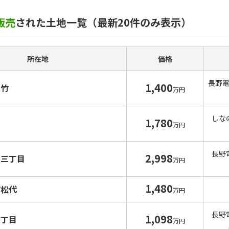
販売
された土地一覧（最新20件のみ表示）
所在地
価格
長野
1,400
富竹
万円
しな
1,780
才
万円
長野
2,998
水三丁目
万円
1,480
町松代
万円
長野
1,098
四丁目
万円