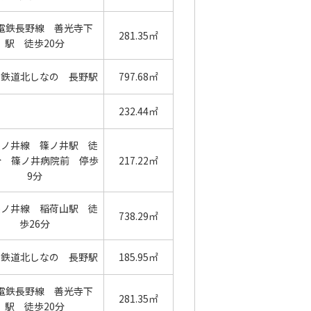
電鉄長野線 善光寺下
281.35㎡
駅 徒歩20分
の鉄道北しなの 長野駅
797.68㎡
232.44㎡
篠ノ井線 篠ノ井駅 徒
分 篠ノ井病院前 停歩
217.22㎡
9分
篠ノ井線 稲荷山駅 徒
738.29㎡
歩26分
の鉄道北しなの 長野駅
185.95㎡
電鉄長野線 善光寺下
281.35㎡
駅 徒歩20分