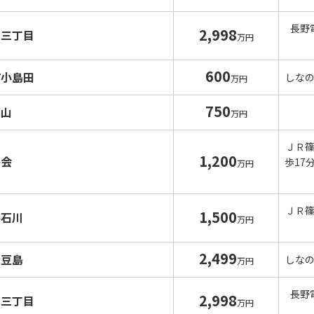
長野
2,998
水三丁目
万円
600
町小島田
しな
万円
750
入山
万円
ＪＲ
1,200
井会
歩17
万円
ＪＲ
1,500
井石川
万円
2,499
大豆島
しな
万円
長野
2,998
水三丁目
万円