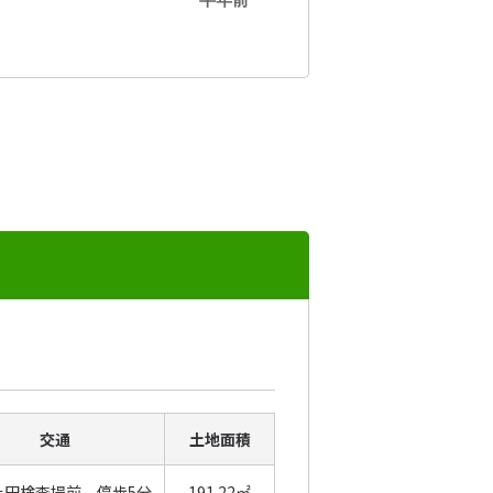
交通
土地面積
検査場前 停歩5分
191.22㎡