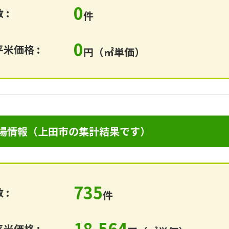
0
 :
件
0
米価格 :
円（㎡単価）
場情報（上田市の集計結果です）
735
 :
件
18,564
米価格 :