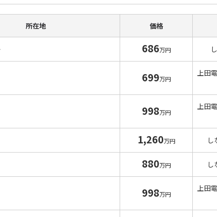
所在地
価格
686
子
万円
上田
699
万円
上田
998
万円
1,260
し
万円
880
し
万円
上田
998
万円