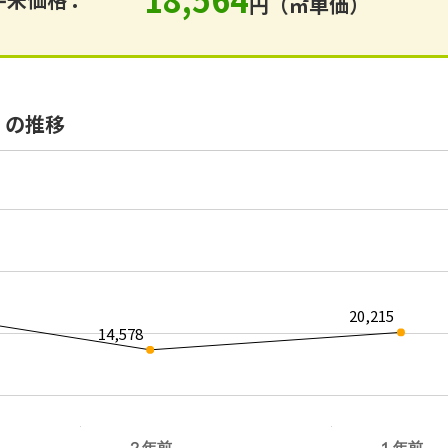
円（㎡単価）
）の推移
20,215
14,578
２年前
１年前