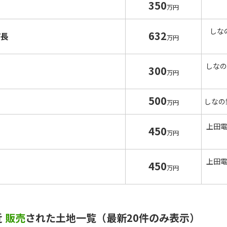
350
沢
万円
しな
632
町長
万円
しなの
300
万円
500
しなの
万円
上田
450
沢
万円
上田
450
沢
万円
近
販売
された土地一覧（最新20件のみ表示）