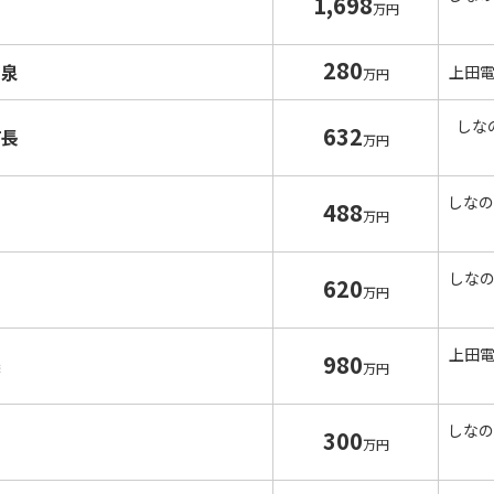
1,698
万円
280
温泉
上田
万円
しな
632
町長
万円
しなの
488
万円
しな
620
万円
上田
980
条
万円
しなの
300
万円