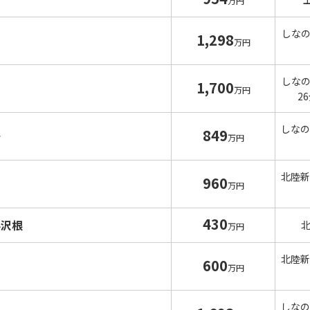
万円
しな
1,298
万円
しな
1,700
万円
2
しなの
849
子
万円
北陸新
960
万円
430
小沢根
万円
北陸新
600
万円
しなの