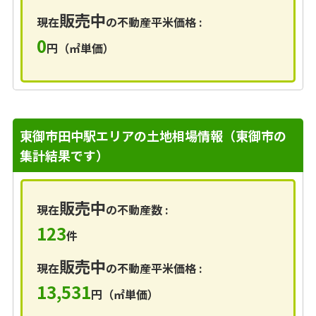
販売中
現在
の不動産平米価格 :
0
円（㎡単価）
東御市田中駅エリアの土地相場情報（東御市の
集計結果です）
販売中
現在
の不動産数 :
123
件
販売中
現在
の不動産平米価格 :
13,531
円（㎡単価）