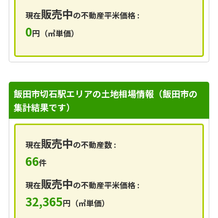
販売中
現在
の不動産平米価格 :
0
円（㎡単価）
飯田市切石駅エリアの土地相場情報（飯田市の
集計結果です）
販売中
現在
の不動産数 :
66
件
販売中
現在
の不動産平米価格 :
32,365
円（㎡単価）