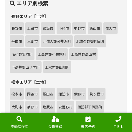
エリア別検索
長野エリア【土地】
長野市
上田市
須坂市
小諸市
中野市
飯山市
佐久市
千曲市
東御市
北佐久郡軽井沢町
北佐久郡御代田町
埴科郡坂城町
上高井郡小布施町
上高井郡高山村
下高井郡山ノ内町
上水内郡飯綱町
松本エリア【土地】
松本市
岡谷市
飯田市
諏訪市
伊那市
駒ヶ根市
大町市
茅野市
塩尻市
安曇野市
諏訪郡下諏訪町
諏訪郡富士見町
諏訪郡原村
上伊那郡辰野町
上伊那郡箕輪町
不動産検索
会員登録
来店予約
ＴＥＬ