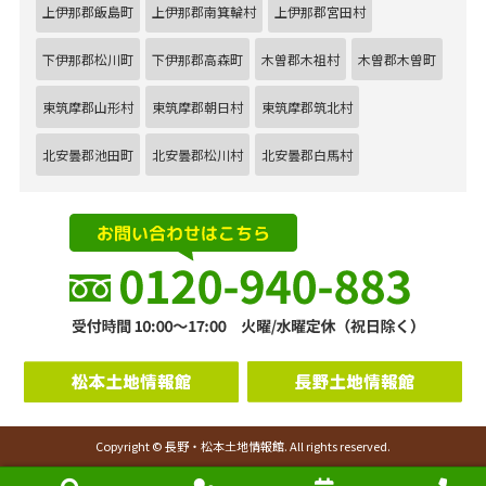
上伊那郡飯島町
上伊那郡南箕輪村
上伊那郡宮田村
下伊那郡松川町
下伊那郡高森町
木曽郡木祖村
木曽郡木曽町
東筑摩郡山形村
東筑摩郡朝日村
東筑摩郡筑北村
北安曇郡池田町
北安曇郡松川村
北安曇郡白馬村
Copyright © 長野・松本土地情報館. All rights reserved.