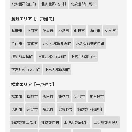
北安曇郡池田町
北安曇郡松川村
北安曇郡白馬村
長野エリア【一戸建て】
長野市
上田市
須坂市
小諸市
中野市
飯山市
佐久市
千曲市
東御市
北佐久郡軽井沢町
北佐久郡御代田町
埴科郡坂城町
上高井郡小布施町
上高井郡高山村
下高井郡山ノ内町
上水内郡飯綱町
松本エリア【一戸建て】
松本市
岡谷市
飯田市
諏訪市
伊那市
駒ヶ根市
大町市
茅野市
塩尻市
安曇野市
諏訪郡下諏訪町
諏訪郡富士見町
諏訪郡原村
上伊那郡辰野町
上伊那郡箕輪町