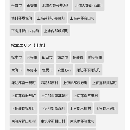
千曲市
東御市
北佐久郡軽井沢町
北佐久郡御代田町
埴科郡坂城町
上高井郡小布施町
上高井郡高山村
下高井郡山ノ内町
上水内郡飯綱町
松本エリア【土地】
松本市
岡谷市
飯田市
諏訪市
伊那市
駒ヶ根市
大町市
茅野市
塩尻市
安曇野市
諏訪郡下諏訪町
諏訪郡富士見町
諏訪郡原村
上伊那郡辰野町
上伊那郡箕輪町
上伊那郡飯島町
上伊那郡南箕輪村
上伊那郡宮田村
下伊那郡松川町
下伊那郡高森町
木曽郡木祖村
木曽郡木曽町
東筑摩郡山形村
東筑摩郡朝日村
東筑摩郡筑北村