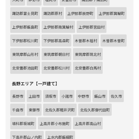
諏訪郡富士見町
諏訪郡原村
上伊那郡辰野町
上伊那郡箕輪町
上伊那郡飯島町
上伊那郡南箕輪村
上伊那郡宮田村
下伊那郡松川町
下伊那郡高森町
木曽郡木祖村
木曽郡木曽町
東筑摩郡山形村
東筑摩郡朝日村
東筑摩郡筑北村
北安曇郡池田町
北安曇郡松川村
北安曇郡白馬村
長野エリア【一戸建て】
長野市
上田市
須坂市
小諸市
中野市
飯山市
佐久市
千曲市
東御市
北佐久郡軽井沢町
北佐久郡御代田町
埴科郡坂城町
上高井郡小布施町
上高井郡高山村
下高井郡山ノ内町
上水内郡飯綱町