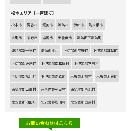
松本エリア【一戸建て】
松本市
岡谷市
飯田市
諏訪市
伊那市
駒ヶ根市
大町市
茅野市
塩尻市
安曇野市
諏訪郡下諏訪町
諏訪郡富士見町
諏訪郡原村
上伊那郡辰野町
上伊那郡箕輪町
上伊那郡飯島町
上伊那郡南箕輪村
上伊那郡宮田村
下伊那郡松川町
下伊那郡高森町
木曽郡木祖村
木曽郡木曽町
東筑摩郡山形村
東筑摩郡朝日村
東筑摩郡筑北村
北安曇郡池田町
北安曇郡松川村
北安曇郡白馬村