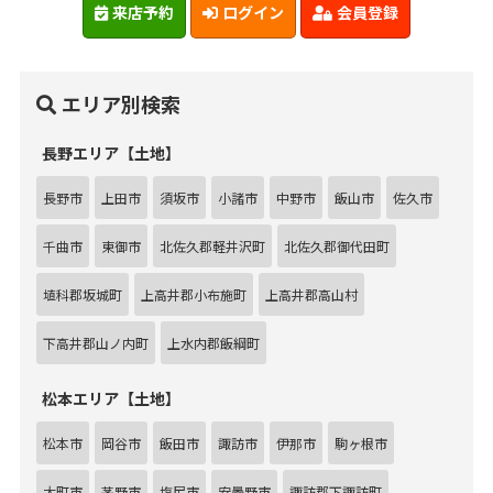
来店予約
ログイン
会員登録
エリア別検索
長野エリア【土地】
長野市
上田市
須坂市
小諸市
中野市
飯山市
佐久市
千曲市
東御市
北佐久郡軽井沢町
北佐久郡御代田町
埴科郡坂城町
上高井郡小布施町
上高井郡高山村
下高井郡山ノ内町
上水内郡飯綱町
松本エリア【土地】
松本市
岡谷市
飯田市
諏訪市
伊那市
駒ヶ根市
大町市
茅野市
塩尻市
安曇野市
諏訪郡下諏訪町