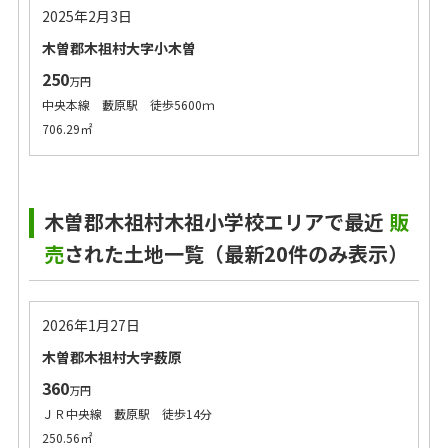
2025年2月3日
木曽郡木祖村大字小木曽
250
万円
中央本線 藪原駅 徒歩5600ｍ
706.29㎡
木曽郡木祖村木祖小学校エリアで最近
販
売
された土地一覧（最新20件のみ表示）
2026年1月27日
木曽郡木祖村大字薮原
360
万円
ＪＲ中央線 藪原駅 徒歩14分
250.56㎡