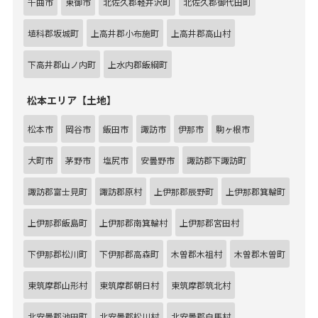
千曲市
東御市
北佐久郡軽井沢町
北佐久郡御代田町
埴科郡坂城町
上高井郡小布施町
上高井郡高山村
下高井郡山ノ内町
上水内郡飯綱町
松本エリア【土地】
松本市
岡谷市
飯田市
諏訪市
伊那市
駒ヶ根市
大町市
茅野市
塩尻市
安曇野市
諏訪郡下諏訪町
諏訪郡富士見町
諏訪郡原村
上伊那郡辰野町
上伊那郡箕輪町
上伊那郡飯島町
上伊那郡南箕輪村
上伊那郡宮田村
下伊那郡松川町
下伊那郡高森町
木曽郡木祖村
木曽郡木曽町
東筑摩郡山形村
東筑摩郡朝日村
東筑摩郡筑北村
北安曇郡池田町
北安曇郡松川村
北安曇郡白馬村