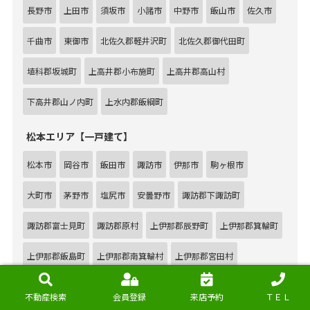
長野市
上田市
須坂市
小諸市
中野市
飯山市
佐久市
千曲市
東御市
北佐久郡軽井沢町
北佐久郡御代田町
埴科郡坂城町
上高井郡小布施町
上高井郡高山村
下高井郡山ノ内町
上水内郡飯綱町
松本エリア【一戸建て】
松本市
岡谷市
飯田市
諏訪市
伊那市
駒ヶ根市
大町市
茅野市
塩尻市
安曇野市
諏訪郡下諏訪町
諏訪郡富士見町
諏訪郡原村
上伊那郡辰野町
上伊那郡箕輪町
上伊那郡飯島町
上伊那郡南箕輪村
上伊那郡宮田村
下伊那郡松川町
下伊那郡高森町
木曽郡木祖村
木曽郡木曽町
不動産検索
会員登録
来店予約
ＴＥＬ