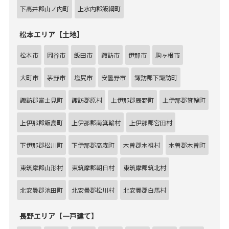
下高井郡山ノ内町
上水内郡飯綱町
松本エリア【土地】
松本市
岡谷市
飯田市
諏訪市
伊那市
駒ヶ根市
大町市
茅野市
塩尻市
安曇野市
諏訪郡下諏訪町
諏訪郡富士見町
諏訪郡原村
上伊那郡辰野町
上伊那郡箕輪町
上伊那郡飯島町
上伊那郡南箕輪村
上伊那郡宮田村
下伊那郡松川町
下伊那郡高森町
木曽郡木祖村
木曽郡木曽町
東筑摩郡山形村
東筑摩郡朝日村
東筑摩郡筑北村
北安曇郡池田町
北安曇郡松川村
北安曇郡白馬村
長野エリア【一戸建て】