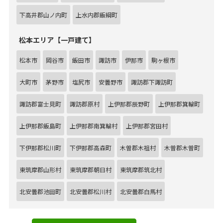
下高井郡山ノ内町
上水内郡飯綱町
松本エリア【一戸建て】
松本市
岡谷市
飯田市
諏訪市
伊那市
駒ヶ根市
大町市
茅野市
塩尻市
安曇野市
諏訪郡下諏訪町
諏訪郡富士見町
諏訪郡原村
上伊那郡辰野町
上伊那郡箕輪町
上伊那郡飯島町
上伊那郡南箕輪村
上伊那郡宮田村
下伊那郡松川町
下伊那郡高森町
木曽郡木祖村
木曽郡木曽町
東筑摩郡山形村
東筑摩郡朝日村
東筑摩郡筑北村
北安曇郡池田町
北安曇郡松川村
北安曇郡白馬村