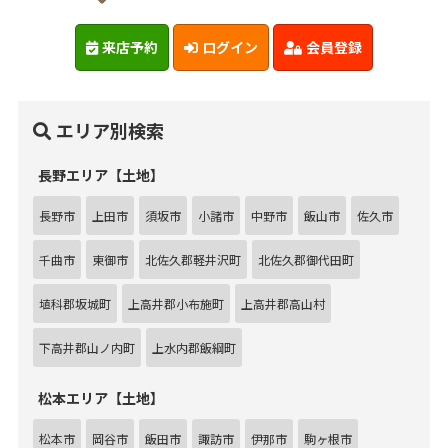
来店予約
ログイン
会員登録
エリア別検索
長野エリア【土地】
長野市
上田市
須坂市
小諸市
中野市
飯山市
佐久市
千曲市
東御市
北佐久郡軽井沢町
北佐久郡御代田町
埴科郡坂城町
上高井郡小布施町
上高井郡高山村
下高井郡山ノ内町
上水内郡飯綱町
松本エリア【土地】
松本市
岡谷市
飯田市
諏訪市
伊那市
駒ヶ根市