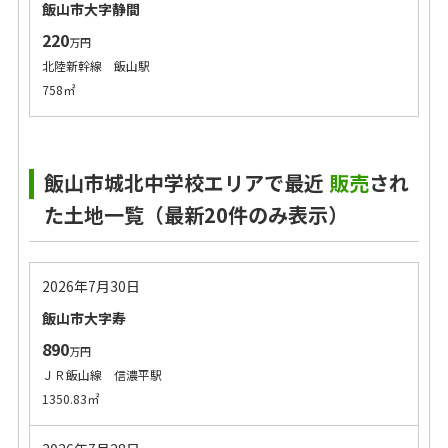
飯山市大字静間
220
万円
北陸新幹線 飯山駅
758㎡
飯山市城北中学校エリアで最近
販売
され
た土地一覧（最新20件のみ表示）
2026年7月30日
飯山市大字寿
890
万円
ＪＲ飯山線 信濃平駅
1350.83㎡