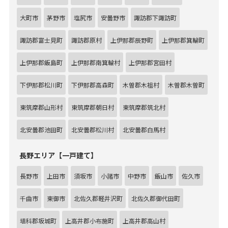
大町市
茅野市
塩尻市
安曇野市
諏訪郡下諏訪町
諏訪郡富士見町
諏訪郡原村
上伊那郡辰野町
上伊那郡箕輪町
上伊那郡飯島町
上伊那郡南箕輪村
上伊那郡宮田村
下伊那郡松川町
下伊那郡高森町
木曽郡木祖村
木曽郡木曽町
東筑摩郡山形村
東筑摩郡朝日村
東筑摩郡筑北村
北安曇郡池田町
北安曇郡松川村
北安曇郡白馬村
長野エリア【一戸建て】
長野市
上田市
須坂市
小諸市
中野市
飯山市
佐久市
千曲市
東御市
北佐久郡軽井沢町
北佐久郡御代田町
埴科郡坂城町
上高井郡小布施町
上高井郡高山村